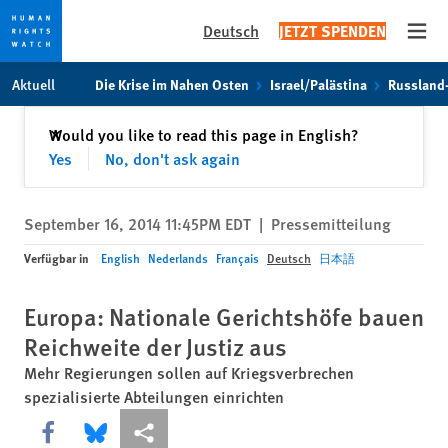
Deutsch
JETZT SPENDEN
Open
Skip
Skip
Aktuell
Die Krise im Nahen Osten
Israel/Palästina
Russland
to
to
cookie
main
Schließen
Would you like to read this page in English?
✕
privacy
content
Yes
No, don't ask again
notice
September 16, 2014 11:45PM EDT
|
Pressemitteilung
Verfügbar in
English
Nederlands
Français
Deutsch
日本語
Europa: Nationale Gerichtshöfe bauen
Reichweite der Justiz aus
Mehr Regierungen sollen auf Kriegsverbrechen
spezialisierte Abteilungen einrichten
Share this via Facebook
Share this via Bluesky
More sharing options