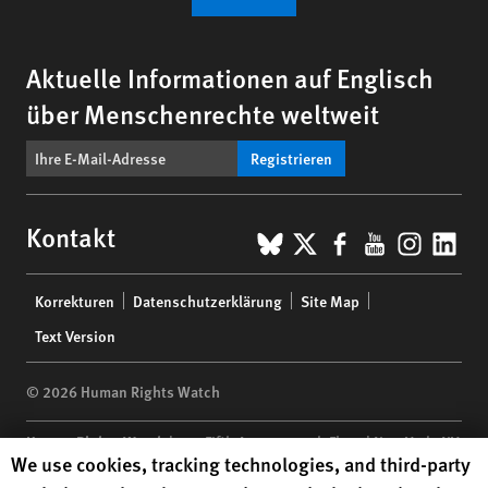
Aktuelle Informationen auf Englisch
über Menschenrechte weltweit
Registrieren
BlueSky
X
Facebook
YouTub
Insta
Lin
Kontakt
Footer
Korrekturen
Datenschutzerklärung
Site Map
menu
Text Version
© 2026 Human Rights Watch
Human Rights Watch
| 350 Fifth Avenue, 34th Floor | New York,
NY
Human Rights Watch cookie preferences
We use cookies, tracking technologies, and third-party
10118-3299
USA
|
t
1.212.290.4700