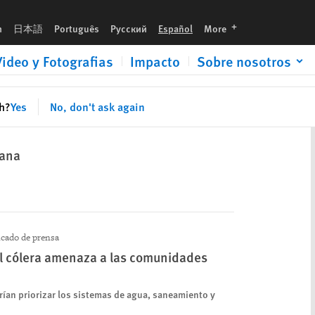
languages
h
日本語
Português
Русский
Español
More
Video y Fotografias
Impacto
Sobre nosotros
sh?
Yes
No, don't ask again
bana
ado de prensa
del cólera amenaza a las comunidades
rían priorizar los sistemas de agua, saneamiento y