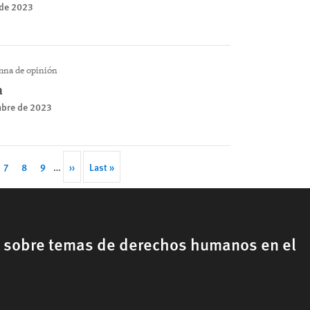
 de 2023
na de opinión
a
mbre de 2023
ge
Page
7
Page
8
Page
9
…
Next
››
Last
Last »
page
page
, sobre temas de derechos humanos en el