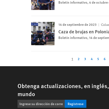
Boletín informativo, 4 de octubre
14 de septiembre de 2023
Colum
Caza de brujas en Poloni
Boletín informativo, 14 de septie
Pagination
Current
1
Page
2
Page
3
Page
4
Page
5
Pa
6
page
Obtenga actualizaciones, en inglés
mundo
Regístrese