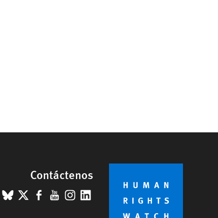
Contáctenos
BlueSky
X
Facebook
YouTube
Instagram
LinkedIn