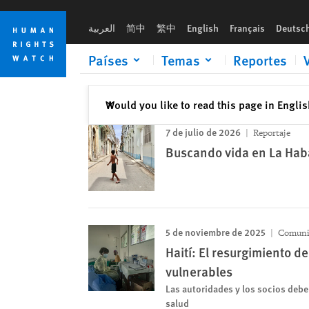
Skip
Skip
to
to
العربية
简中
繁中
English
Français
Deutsc
cookie
main
privacy
content
Países
Temas
Reportes
notice
Cerrar
Would you like to read this page in Engli
✕
7 de julio de 2026
Reportaje
Buscando vida en La Ha
5 de noviembre de 2025
Comunic
Haití: El resurgimiento 
vulnerables
Las autoridades y los socios debe
salud