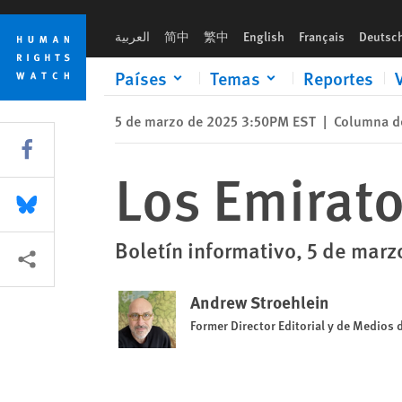
Skip
Skip
Los Emiratos aplastan la disidencia
to
to
العربية
简中
繁中
English
Français
Deutsc
cookie
main
privacy
content
Países
Temas
Reportes
notice
5 de marzo de 2025 3:50PM EST
|
Columna d
Share this via Facebook
Los Emirato
Share this via Bluesky
Boletín informativo, 5 de mar
Share this via Compartir
Andrew Stroehlein
Former Director Editorial y de Medios