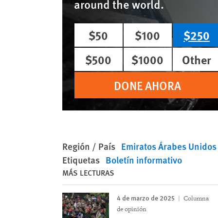
around the world.
$50
$100
$250
$500
$1000
Other
DONE AHORA
Región / País
Emiratos Árabes Unidos
Etiquetas
Boletín informativo
MÁS LECTURAS
4 de marzo de 2025
Columna
de opinión