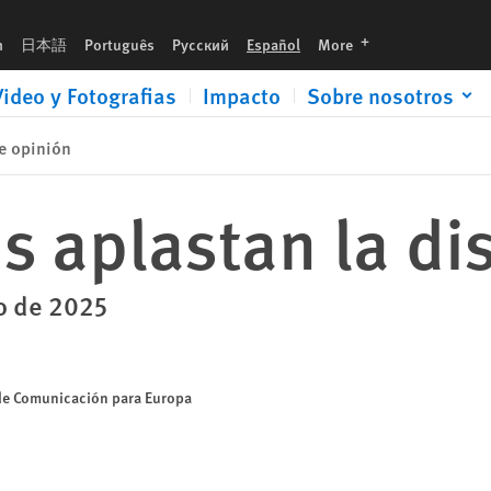
languages
h
日本語
Português
Русский
Español
More
Video y Fotografias
Impacto
Sobre nosotros
e opinión
s aplastan la di
zo de 2025
 de Comunicación para Europa