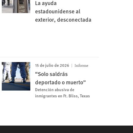
La ayuda
estadounidense al
exterior, desconectada
15 de julio de 2026
Informe
“Solo saldrás
deportado o muerto”
Detención abusiva de
inmigrantes en Ft. Bliss, Texas