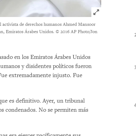
Click to expand 
, el activista de derechos humanos Ahmed Mansoor
an, Emiratos Árabes Unidos.
© 2016 AP Photo/Jon
pasado en los Emiratos Árabes Unidos
umanos y disidentes políticos fueron
 Fue extremadamente injusto. Fue
ue es definitivo. Ayer, un tribunal
 los condenados. No se permiten más
as era ejercer pacíficamente sus