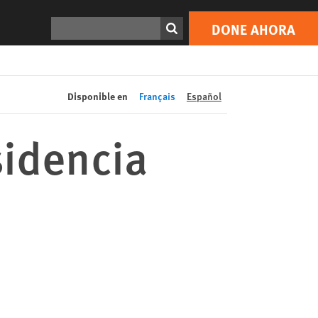
DONE AHORA
Print
Buscar
DONE AHORA
Disponible en
Français
Español
sidencia