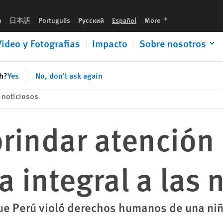
languages
h
日本語
Português
Русский
Español
More
Video y Fotografias
Impacto
Sobre nosotros
sh?
Yes
No, don't ask again
noticiosos
rindar atención
a integral a las 
e Perú violó derechos humanos de una niñ