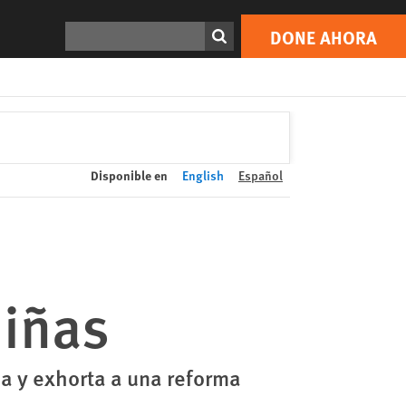
DONE AHORA
Print
Buscar
DONE AHORA
Disponible en
English
Español
niñas
a y exhorta a una reforma