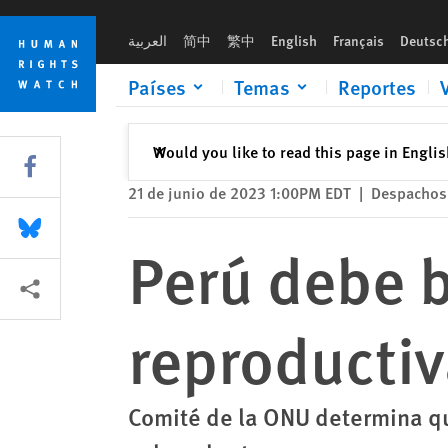
Skip
Skip
Perú debe brindar atención reproductiva integral a las niñas
to
to
العربية
简中
繁中
English
Français
Deutsc
cookie
main
privacy
content
Países
Temas
Reportes
notice
Cerrar
Would you like to read this page in Engli
✕
Share this via Facebook
21 de junio de 2023 1:00PM EDT
|
Despachos 
Share this via Bluesky
Perú debe b
Share this via Compartir
reproductiv
Comité de la ONU determina qu