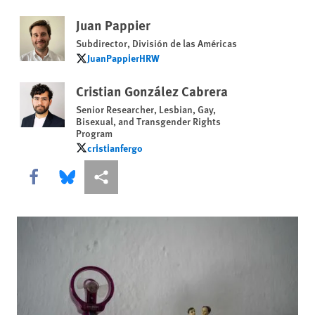
Juan Pappier
Subdirector, División de las Américas
JuanPappierHRW
JuanPappierHRW
Cristian González Cabrera
Senior Researcher, Lesbian, Gay,
Bisexual, and Transgender Rights
Program
cristianfergo
cristianfergo
Share this via Facebook
Share this via Bluesky
Share this via Compartir