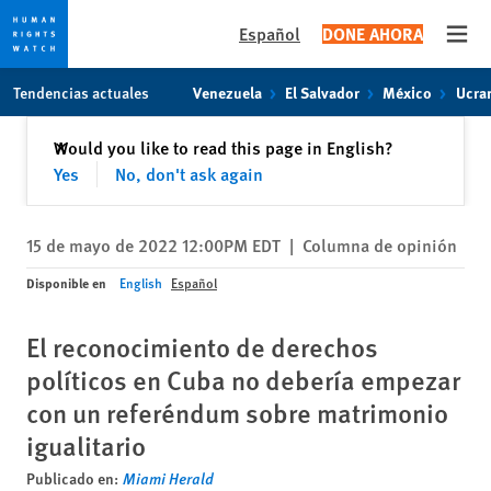
Español
DONE AHORA
Open
Skip
Skip
Tendencias actuales
Venezuela
El Salvador
México
Ucra
to
to
cookie
main
Cerrar
Would you like to read this page in English?
✕
privacy
content
Yes
No, don't ask again
notice
15 de mayo de 2022 12:00PM EDT
|
Columna de opinión
Disponible en
English
Español
El reconocimiento de derechos
políticos en Cuba no debería empezar
con un referéndum sobre matrimonio
igualitario
Publicado en:
Miami Herald