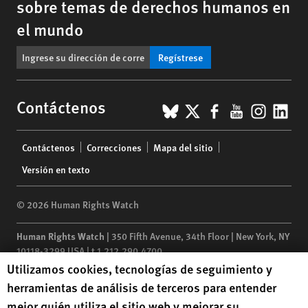
sobre temas de derechos humanos en
el mundo
Regístrese
BlueSky
X
Facebook
YouTub
Insta
Lin
Contáctenos
Footer
Contáctenos
Correcciones
Mapa del sitio
menu
Versión en texto
© 2026 Human Rights Watch
Human Rights Watch
| 350 Fifth Avenue, 34th Floor | New York,
NY
10118-3299
USA
|
t
1.212.290.4700
Human Rights Watch cookie preferences
Utilizamos cookies, tecnologías de seguimiento y
Human Rights Watch
is a 501(C)(3) nonprofit registered in the US
herramientas de análisis de terceros para entender
under EIN: 13-2875808
mejor quién utiliza el sitio web y mejorar su