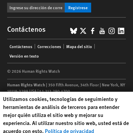
Regístrese
BlueSky
X
Facebook
YouTub
Insta
Lin
Contáctenos
Footer
Contáctenos
Correcciones
Mapa del sitio
menu
Versión en texto
© 2026 Human Rights Watch
Human Rights Watch
| 350 Fifth Avenue, 34th Floor | New York,
NY
10118-3299
USA
|
t
1.212.290.4700
Human Rights Watch cookie preferences
Utilizamos cookies, tecnologías de seguimiento y
Human Rights Watch
is a 501(C)(3) nonprofit registered in the US
herramientas de análisis de terceros para entender
under EIN: 13-2875808
mejor quién utiliza el sitio web y mejorar su
experiencia. Al utilizar nuestro sitio web, usted está de
acuerdo con esto.
Política de privacidad