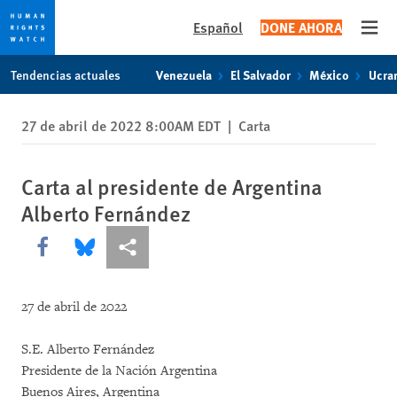
Español
DONE AHORA
Open
Skip
Skip
Tendencias actuales
Venezuela
El Salvador
México
Ucra
to
to
cookie
main
27 de abril de 2022 8:00AM EDT
|
Carta
privacy
content
notice
Carta al presidente de Argentina
Alberto Fernández
Share this via Facebook
Share this via Bluesky
Share this via Compartir
27 de abril de 2022
S.E. Alberto Fernández
Presidente de la Nación Argentina
Buenos Aires, Argentina