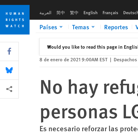
Skip
Skip
No hay refugio seguro para las personas LGBT en El Salvador
to
to
العربية
简中
繁中
English
Français
Deutsc
cookie
main
privacy
content
Países
Temas
Reportes
notice
Cerrar
Would you like to read this page in Engli
✕
Share this via Facebook
8 de enero de 2021 9:00AM EST
|
Despachos 
Share this via Bluesky
No hay refu
Share this via Compartir
personas LG
Es necesario reforzar las prote