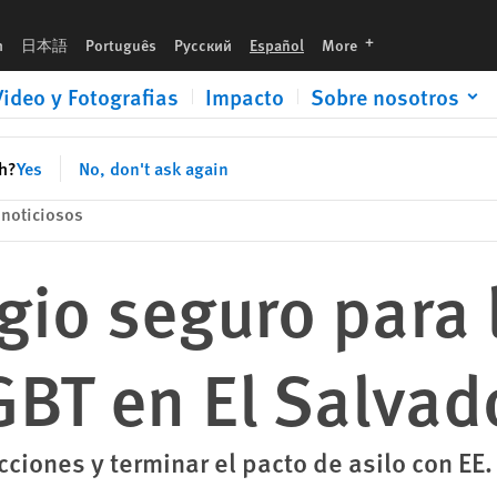
languages
h
日本語
Português
Русский
Español
More
Video y Fotografias
Impacto
Sobre nosotros
sh?
Yes
No, don't ask again
noticiosos
gio seguro para 
BT en El Salvad
cciones y terminar el pacto de asilo con EE.