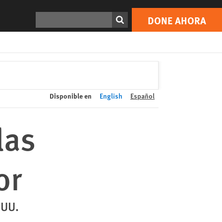
DONE AHORA
Print
Buscar
DONE AHORA
Disponible en
English
Español
las
or
 UU.