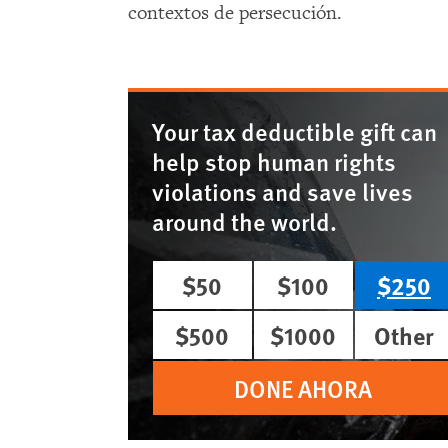
contextos de persecución.
Your tax deductible gift can
help stop human rights
violations and save lives
around the world.
$50
$100
$250
$500
$1000
Other
DONE AHORA