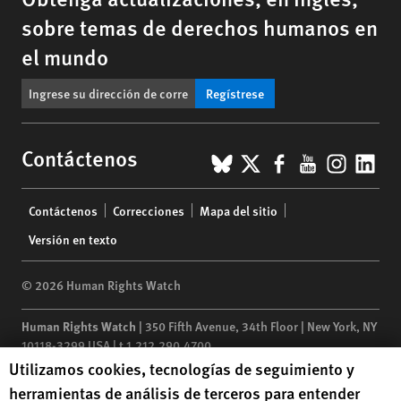
sobre temas de derechos humanos en
el mundo
Regístrese
BlueSky
X
Facebook
YouTub
Insta
Lin
Contáctenos
Footer
Contáctenos
Correcciones
Mapa del sitio
menu
Versión en texto
© 2026 Human Rights Watch
Human Rights Watch
| 350 Fifth Avenue, 34th Floor | New York,
NY
10118-3299
USA
|
t
1.212.290.4700
Human Rights Watch cookie preferences
Utilizamos cookies, tecnologías de seguimiento y
Human Rights Watch
is a 501(C)(3) nonprofit registered in the US
herramientas de análisis de terceros para entender
under EIN: 13-2875808