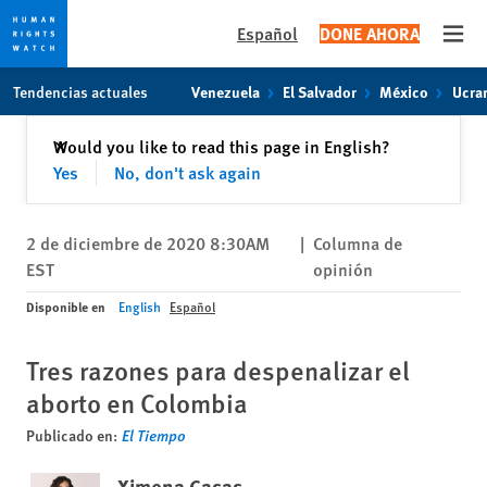
Español
DONE AHORA
Open
Skip
Skip
Tendencias actuales
Venezuela
El Salvador
México
Ucra
to
to
cookie
main
Cerrar
Would you like to read this page in English?
✕
privacy
content
Yes
No, don't ask again
notice
2 de diciembre de 2020 8:30AM
|
Columna de
EST
opinión
Disponible en
English
Español
Tres razones para despenalizar el
aborto en Colombia
Publicado en:
El Tiempo
Ximena Casas