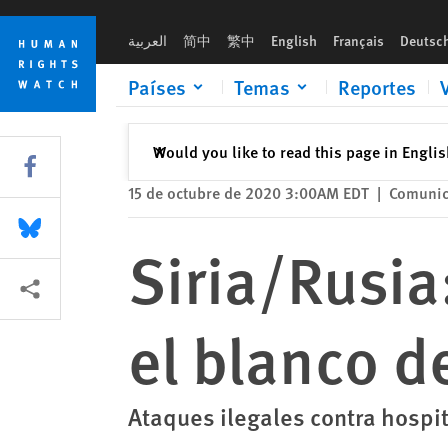
Skip
Skip
Siria/Rusia: la infraestructura civil son el blanco de una estra
to
to
العربية
简中
繁中
English
Français
Deutsc
cookie
main
privacy
content
Países
Temas
Reportes
notice
Cerrar
Would you like to read this page in Engli
✕
Share this via Facebook
15 de octubre de 2020 3:00AM EDT
|
Comunic
Share this via Bluesky
Siria/Rusia:
Share this via Compartir
el blanco d
Ataques ilegales contra hospit