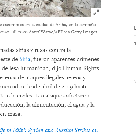
Click to expand 
de escombros en la ciudad de Ariha, en la campiña
e 2020.
© 2020 Aaref Watad/AFP via Getty Images
madas sirias y rusas contra la
roeste de
Siria
, fueron aparentes crímenes
s de lesa humanidad, dijo Human Rights
cenas de ataques ilegales aéreos y
y mercados desde abril de 2019 hasta
os de civiles. Los ataques afectaron
ducación, la alimentación, el agua y la
 en masa.
ife in Idlib’: Syrian and Russian Strikes on