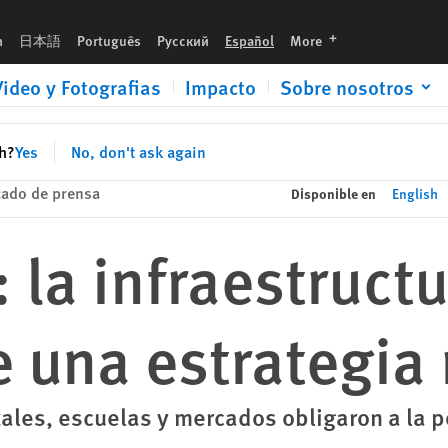
tegia militar
languages
h
日本語
Português
Русский
Español
More
Video y Fotografias
Impacto
Sobre nosotros
sh?
Yes
No, don't ask again
ado de prensa
Disponible en
English
 la infraestructu
e una estrategia 
ales, escuelas y mercados obligaron a la po