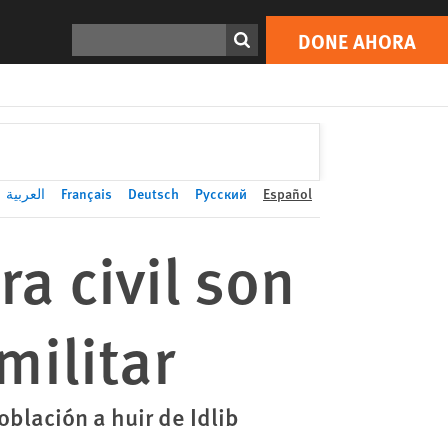
DONE AHORA
Print
Buscar
DONE AHORA
العربية
Français
Deutsch
Русский
Español
ra civil son
militar
blación a huir de Idlib