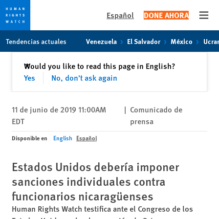
Español
DONE AHORA
Open
Skip
Skip
Tendencias actuales
Venezuela
El Salvador
México
Ucra
to
to
cookie
main
Cerrar
Would you like to read this page in English?
✕
privacy
content
Yes
No, don't ask again
notice
11 de junio de 2019 11:00AM
|
Comunicado de
EDT
prensa
Disponible en
English
Español
Estados Unidos debería imponer
sanciones individuales contra
funcionarios nicaragüenses
Human Rights Watch testifica ante el Congreso de los