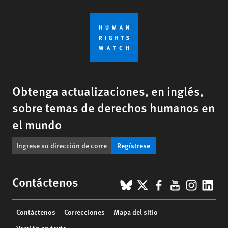
Obtenga actualizaciones, en inglés,
sobre temas de derechos humanos en
el mundo
Regístrese
BlueSky
X
Facebook
YouTub
Insta
Lin
Contáctenos
Footer
Contáctenos
Correcciones
Mapa del sitio
menu