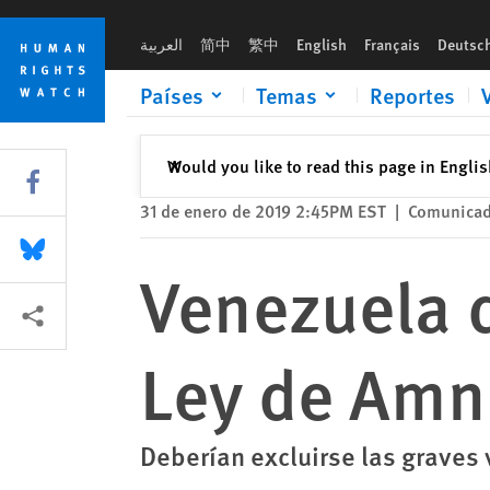
Skip
Skip
Venezuela debe reformar proyecto de Ley de Amnistía
to
to
العربية
简中
繁中
English
Français
Deutsc
cookie
main
privacy
content
Países
Temas
Reportes
notice
Cerrar
Would you like to read this page in Engli
✕
Share this via Facebook
31 de enero de 2019 2:45PM EST
|
Comunicad
Share this via Bluesky
Venezuela 
Share this via Compartir
Ley de Amn
Deberían excluirse las graves