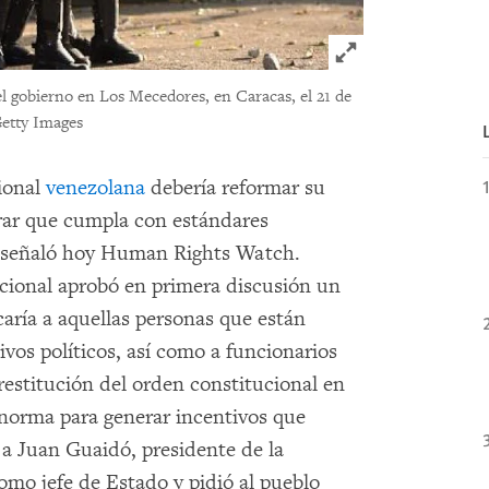
Click to expand 
del gobierno en Los Mecedores, en Caracas, el 21 de
tty Images
ional
venezolana
debería reformar su
urar que cumpla con estándares
 señaló hoy Human Rights Watch.
acional aprobó en primera discusión un
caría a aquellas personas que están
os políticos, así como a funcionarios
 restitución del orden constitucional en
norma para generar incentivos que
 a Juan Guaidó, presidente de la
mo jefe de Estado y pidió al pueblo