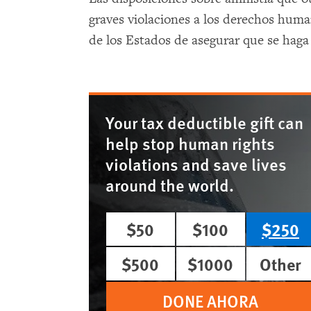
graves violaciones a los derechos huma
de los Estados de asegurar que se haga 
Your tax deductible gift can
help stop human rights
violations and save lives
around the world.
$50
$100
$250
$500
$1000
Other
DONE AHORA