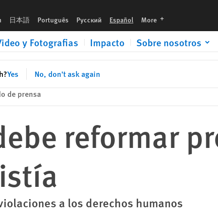
languages
h
日本語
Português
Русский
Español
More
Video y Fotografias
Impacto
Sobre nosotros
sh?
Yes
No, don't ask again
o de prensa
debe reformar pr
istía
 violaciones a los derechos humanos