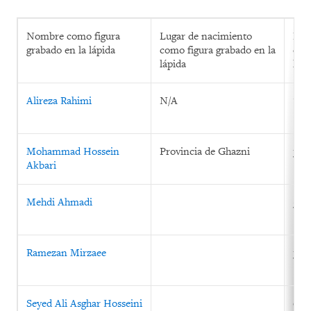
Nombre como figura
Lugar de nacimiento
Fec
grabado en la lápida
como figura grabado en la
com
lápida
lápi
Alireza Rahimi
N/A
17 d
Mohammad Hossein
Provincia de Ghazni
31 d
Akbari
Mehdi Ahmadi
5 d
Ramezan Mirzaee
30 
Seyed Ali Asghar Hosseini
6 d