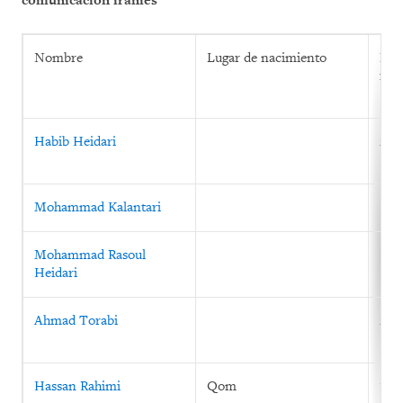
comunicación iraníes
Nombre
Lugar de nacimiento
Fec
imp
Habib Heidari
22 d
Mohammad Kalantari
Mohammad Rasoul
Heidari
Ahmad Torabi
20 
Hassan Rahimi
Qom
199