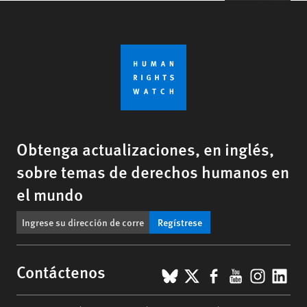
Obtenga actualizaciones, en inglés,
sobre temas de derechos humanos en
el mundo
Regístrese
BlueSky
X
Facebook
YouTub
Insta
Lin
Contáctenos
Footer