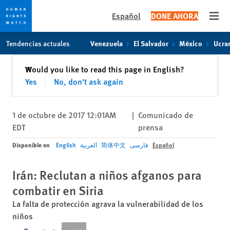
Español
DONE AHORA
Open
Skip
Skip
Tendencias actuales
Venezuela
El Salvador
México
Ucra
to
to
cookie
main
Cerrar
Would you like to read this page in English?
✕
privacy
content
Yes
No, don't ask again
notice
1 de octubre de 2017 12:01AM
|
Comunicado de
EDT
prensa
Disponible en
English
العربية
简体中文
فارسی
Español
Irán: Reclutan a niños afganos para
combatir en Siria
La falta de protección agrava la vulnerabilidad de los
niños