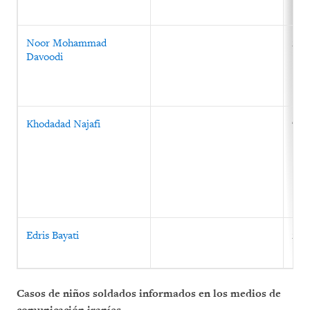
Noor Mohammad
22 
Davoodi
Khodadad Najafi
7 de
Edris Bayati
21 d
Casos de niños soldados informados en los medios de