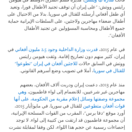
قالت
سارة ليا ويتسن
، مديرة قسم الشرق الأوسط في هيومن
رايتس ووتش: "على إيران أن توقف تجنيد الأطفال فورا، وتعيد
أي طفل أفغاني أرسلته للقتال في سوريا. بدلا من الاحتيال على
أطفال ضعفاء مهاجرين ولاجئين، على السلطات الإيرانية حماية
جميع الأطفال ومحاسبة المسؤولين عن تجنيد الأطفال
الأفغان".
في عام 2015،
قدرت وزارة الداخلية وجود 2.5 مليون أفغاني
في
إيران، كثير منهم دون تصاريح إقامة. وثقت هيومن رايتس
ووتش في السابق حالات
للاجئين أفغان في إيران "تطوعوا"
للقتال في سوريا
، أملا في تصويب وضع أسرهم القانوني.
منذ عام 2013، دعمت إيران ودربت آلاف الأفغان، بعضهم
مهاجرين غير شرعيين، للانضمام إلى لواء فاطميون،
وهي
مجموعة وصفتها وسائل إعلام مقربة من الحكومة، على أنها
قوات أفغان متطوعين
للقتال في سوريا. في مايو/أيار 2015،
أورد موقع "دفا برس"، المقرب من القوات المسلحة الإيرانية،
أن مجموعة فاطميون قد ارتقت من كتيبة إلى لواء. لا توجد
إحصاءات رسمية عن حجم هذا اللواء، لكن وفقا لمقابلة نشرت