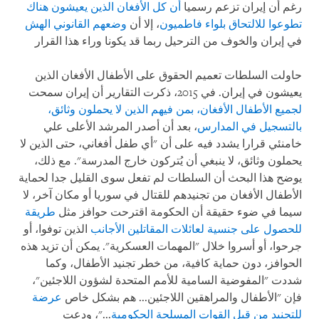
رغم أن إيران تزعم رسميا
أن كل الأفغان الذين يعيشون هناك
تطوعوا للالتحاق بلواء فاطميون
، إلا أن
وضعهم القانوني الهش
في إيران والخوف من الترحيل ربما قد يكونا وراء هذا القرار
حاولت السلطات تعميم الحقوق على الأطفال الأفغان الذين
يعيشون في إيران. في 2015، ذكرت التقارير أن إيران سمحت
لجميع الأطفال الأفغان، بمن فيهم الذين لا يحملون وثائق،
بالتسجيل في المدارس
، بعد أن أصدر المرشد الأعلى علي
خامنئي قرارا يشدد فيه على أن "أي طفل أفغاني، حتى الذين لا
يحملون وثائق، لا ينبغي أن يُتركون خارج المدرسة". مع ذلك،
يوضح هذا البحث أن السلطات لم تفعل سوى القليل جدا لحماية
الأطفال الأفغان من تجنيدهم للقتال في سوريا أو مكان آخر، لا
سيما في ضوء حقيقة أن الحكومة اقترحت حوافز مثل
طريقة
للحصول على جنسية لعائلات المقاتلين الأجانب
الذين توفوا، أو
جرحوا، أو أسروا خلال "المهمات العسكرية". يمكن أن تزيد هذه
الحوافز، دون حماية كافية، من خطر تجنيد الأطفال، وكما
شددت "المفوضية السامية للأمم المتحدة لشؤون اللاجئين"،
فإن "الأطفال والمراهقين اللاجئين... هم بشكل خاص
عرضة
للتجنيد من قبل القوات المسلحة الحكومية
..."، ودعت