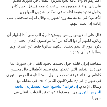
أعمارهم 16 و17 عاما كانوا يتدربون للقتال في سوريا. انضم
علي إلى لواء فاطميون بعد أن تحدث معه مُشغل، حين كان
يحاول تجديد وثيقة إقامته في "مكتب شؤون المهاجرين
الأجانب" في مدينة مجاورة لطهران. وقال له إنه سيحصل على
إقامة إذا انضم إليهم.
قال علي لـ هيومن رايتس ووتش: "لم يُطلب مني أبدا إظهار أي
وثائق، لكنهم أرادوا التأكد من أننا مواطنون أفغان. يجب أن
نكون فوق 18 ليتم تجنيدنا، لكنهم سألونا فقط عن عمرنا، ولم
يسألوا عن أي وثائق".
شفافية إيران قليلة حول تجنيدها لجنود للقتال في سوريا، بما
في ذلك التدابير التي اتخذتها لمنع تجنيد الأطفال. قال محسن
كاظميني، قائد فرقة "محمد رسول الله" التابعة للحرس الثوري
في طهران في 27 يناير/كانون الثاني 2016، في مقابلة مع
وسائل الإعلام،
إن قوات "الباسيج" شبه العسكرية، التابعة
للحرس الثوري
هي المسؤولة عن تجنيد القوات للقتال في
سوريا.