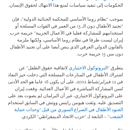
الحكومات إلى تنفيذ سياسات لمنع هذا الانتهاك لحقوق الإنسان.
بموجب "نظام روما الأساسي للمحكمة الجنائية الدولية"، فإن
"تجنيد الأطفال دون الـ 15 من العمر في القوات المسلحة أو
استخدامهم للمشاركة فعليا في الأعمال الحربية" جريمة حرب.
إيران ليست طرفا في نظام روما الأساسي، ولكنها ملزمة
بالقانون الدولي العرفي الذي ينص أيضا على أن تجنيد الأطفال
دون سن 15 جريمة حرب.
يتطرق "
البروتوكول الاختياري
لاتفاقية حقوق الطفل" عن
اشتراك الأطفال في المنازعات المسلحة التي دخلت حيز النفاذ
في 12 فبراير/شباط 2002، على أن يكون 18 عاما هو الحد الأدنى
لسن المشاركة المباشرة في الأعمال العدائية. وقعت إيران
على البروتوكول الاختياري، غير أن البرلمان لم يصوت بعد على
التصديق عليه. وثقت هيومن رايتس ووتش في السابق استخدام
الجنود الأطفال في الصراع السوري من قبل "وحدات حماية
الشعب
" – التابعة لـ "حزب الاتحاد الديمقراطي" الكردي.