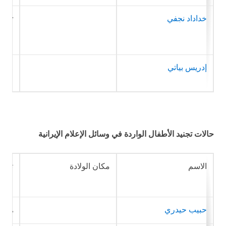
خداداد نجفي
7 يونيو/حزيران 1999
إدريس بياتي
21 فبراير/شباط 1999
حالات تجنيد الأطفال الواردة في وسائل الإعلام الإيرانية
الاسم
مكان الولادة
تاريخ
حبيب حيدري
22 يوليو/تموز 1996