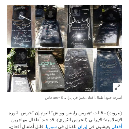
Click to expand Image
أضرحة جنود أطفال أفغان دفنوا في إيران.
© 2017 خاص
(بيروت) - قالت "هيومن رايتس ووتش" اليوم إن "حرس الثورة
الإسلامية" الإيراني (الحرس الثوري)، قد جند أطفال مهاجرين
أفغان
يعيشون في
إيران
للقتال في
سوريا
. قاتل أطفال أفغان،