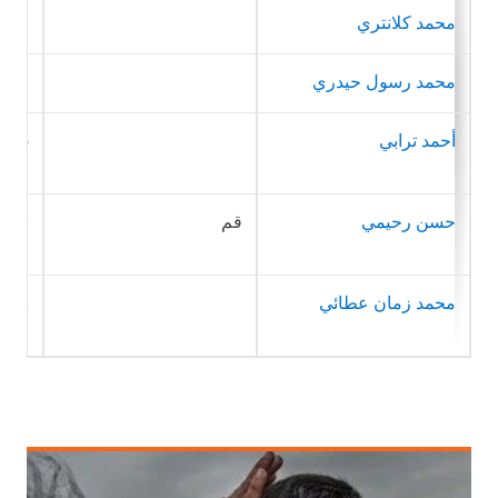
محمد كلانتري
محمد رسول حيدري
أحمد ترابي
20 مارس/آذار 1996
حسن رحيمي
قم
1995
محمد زمان عطائي
1993