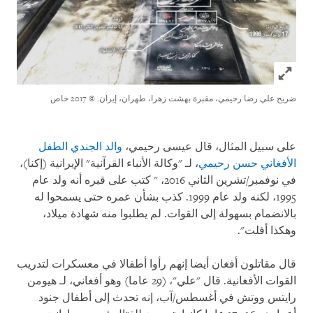
Click to expand Image
ضريح علي رضا رحيمي، مقبرة بهشت زهرا، طهران، إيران.
© 2017 خاص
على سبيل المثال، قال عيسى رحيمي،
والد الجندي الطفل
الأفغاني حسن رحيمي
، لـ "وكالة الأنباء القرآنية" الإيرانية (إكنا)،
في نوفمبر/تشرين الثاني 2016، " كتب على قبره أنه ولد عام
1995، لكنه ولد عام 1999. كذب بشأن عمره حتى يسمحوا له
بالانضمام بسهولة إلى القوات. لم يطلبوا منه شهادة ميلاد،
وهكذا أفلت".
قال مقاتلون أفغان أيضا إنهم رأوا أطفالا في معسكرات لتدريب
القوات الأفغانية. قال "علي"، (29 عاما) وهو أفغاني، لـ هيومن
رايتس ووتش في أغسطس/آب، إنه تحدث إلى أطفال جنود