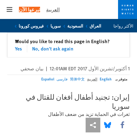
العربية
تبرعوا الآن
 menu
Skip
Skip
الأكثر رواجا
العراق
السعودية
سوريا
فيروس كورونا
to
to
cookie
main
إغلاق
Would you like to read this page in English?
✕
content
privacy
Yes
No, don't ask again
notice
1 أكتوبر/تشرين الأول 2017 12:01AM EDT
|
بيان صحفي
متوفر بـ
English
العربية
简体中文
فارسی
Español
إيران: تجنيد أطفال أفغان للقتال في
سوريا
ثغرات في الحماية تزيد من ضعف الأطفال
Share this via Facebook
Share this via مشاركة
Share this via Bluesky