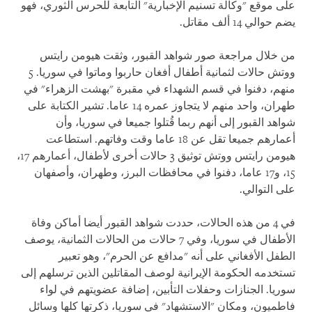
على موقع "وكالة تسنيم الإخبارية" التابعة للحرس الثوري، فهو
يضم حوالي 14 ألف مقاتل.
من خلال مراجعة صور شواهد القبور، وثقت هيومن رايتس
ووتش حالات لثمانية أطفال أفغان حاربوا وماتوا في سوريا. 5
منهم، دفنوا في قسم الشهداء في مقبرة "بهشت الزهراء" في
طهران، واحد منهم لا يتجاوز عمره 14 عاما. تشير الكتابة على
شواهد القبور إلى أنهم ربما قُتلوا جميعا في سوريا، وأن
أعمارهم جميعا تقل عن 18 عاما وقت وفاتهم. استطاعت
هيومن رايتس ووتش توثيق 3 حالات أخرى لأطفال، أعمارهم 17،
15، و17 عاما، دفنوا في محافظات البرز، وطهران، وأصفهان
على التوالي.
في 4 من هذه الحالات، حددت شواهد القبور أيضا أماكن وفاة
الأطفال في سوريا، وفي 7 حالات من الحالات الثمانية، يوصف
الطفل الأفغاني على أنه "مدافع عن الحرم"، وهو تعبير
تستخدمه الحكومة الإيرانية لوصف المقاتلين الذين ترسلهم إلى
سوريا. الجنازات وحفلات التأبين، إضافة عضويتهم في لواء
فاطميون، ومكان "الاستشهاد" في سوريا، ذكرتها كلها وسائل