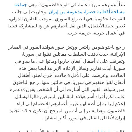
تبدأ أعمارهم من 14 عاما، في "لواء فاطميون"، وهي
جماعة
مسلحة أفغانية حصرا، مدعومة من إيران
، وحاربت إلى جانب
القوات الحكومية في الصراع السوري. بموجب القانون الدولي،
يُعتبر تجنيد الأطفال، الذين تقل أعمارهم عن 15 للمشاركة فعليا
في أعمال حربية، جريمة حرب.
راجع باحثو هيومن رايتس ووتش صور شواهد القبور في المقابر
الإيرانية، حيث دفنت السلطات مقاتلين قتلوا في سوريا،
وتعرفت على 8 أطفال أفغان حاربوا وماتوا على ما يبدو في
سوريا. أيدت تقارير وسائل الإعلام الإيرانية أيضا بعض هذه
الحالات، وعرضت على الأقل 6 حالات أخرى لجنود أطفال
أفغان لقوا حتفهم في سوريا. في حالتين منها، راجع الباحثون
صور شواهد القبور التي أشارت إلى أن الشخص يفوق 18عمره
عاما، لكن أفراد أسر هؤلاء المقاتلين المتوفين قالوا لوسائل
إعلام إيرانية إن أطفالهم غيروا أعمارهم للانضمام إلى لواء
فاطميون. وهذا يشير إلى أنه من المرجح أن تكون حالات تجنيد
إيران لأطفال للقتال في سوريا أكثر انتشارا.