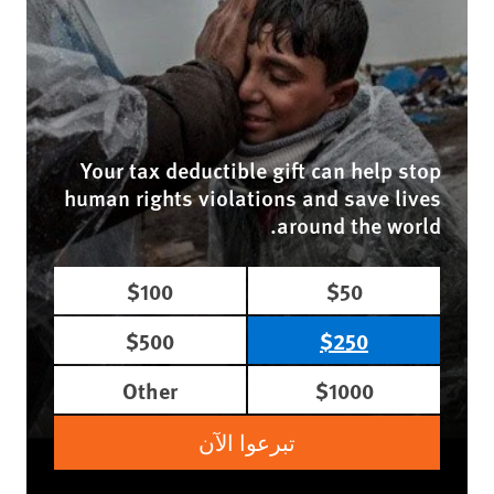
Your tax deductible gift can help stop
human rights violations and save lives
around the world.
$100
$50
$500
$250
Other
$1000
تبرعوا الآن