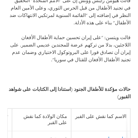
قالت هيومن رايتس ووتش إنّ على "الأمم المتحدة" التحقيق
في تجنيد الأطفال من قبل الحرس الثوري، وعلى الأمين العام
النظر في إضافته إلى "القائمة السنوية لمرتكبي الانتهاكات ضد
الأطفال" بناء على هذه الأدلة.
قالت ويتسن: "على إيران تحسين حماية الأطفال الأفغان
اللاجئين، بدلا من تركهم عرضة للمجندين عديمي الضمير. على
إيران أن تصادق فورا على البروتوكول الاختياري وضمان عدم
تجنيد الأطفال الأفغان للقتال في سوريا".
حالات مؤكدة للأطفال الجنود (استنادا إلى الكتابات على شواهد
القبور)
الاسم كما نقش على القبر
مكان الولادة كما نقش
تاري
على القبر
على 