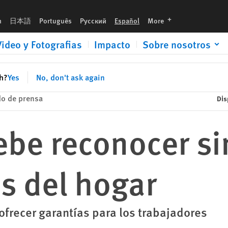
languages
h
日本語
Português
Русский
Español
More
Video y Fotografias
Impacto
Sobre nosotros
sh?
Yes
No, don't ask again
o de prensa
Dis
ebe reconocer si
s del hogar
 ofrecer garantías para los trabajadores