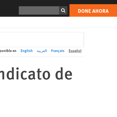
DONE AHORA
Print
Buscar
DONE AHORA
ponible en
English
العربية
Français
Español
ndicato de