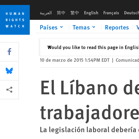
Skip
Skip
El Líbano debe reconocer sindicato de trabajadores del hogar
to
to
العربية
简中
繁中
English
Français
Deutsc
cookie
main
privacy
content
Países
Temas
Reportes
notice
Cerrar
Would you like to read this page in Engli
✕
Share this via Facebook
10 de marzo de 2015 1:54PM EDT
|
Comunicad
Share this via Bluesky
El Líbano d
Share this via Compartir
trabajadore
La legislación laboral debería