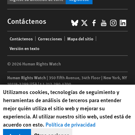
BlueSky
X
Facebook
YouTub
Insta
Lin
Contáctenos
Footer
Contáctenos
Correcciones
Mapa del sitio
menu
Versión en texto
© 2026 Human Rights Watch
Human Rights Watch
| 350 Fifth Avenue, 34th Floor | New York,
NY
10118-3299
USA
|
t
1.212.290.4700
Human Rights Watch cookie preferences
Utilizamos cookies, tecnologías de seguimiento y
Human Rights Watch
is a 501(C)(3) nonprofit registered in the US
herramientas de análisis de terceros para entender
under EIN: 13-2875808
mejor quién utiliza el sitio web y mejorar su
experiencia. Al utilizar nuestro sitio web, usted está de
acuerdo con esto.
Política de privacidad