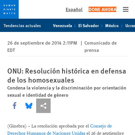
Español
DONE AHORA
Open
Skip
Skip
Tendencias actuales
Venezuela
El Salvador
México
Ucra
to
to
cookie
main
26 de septiembre de 2014 2:11PM
|
Comunicado de
privacy
content
EDT
prensa
notice
ONU: Resolución histórica en defensa
de los homosexuales
Condena la violencia y la discriminación por orientación
sexual e identidad de género
Share this via Facebook
Share this via Bluesky
Share this via Compartir
(Ginebra) – La resolución aprobada por el
Consejo de
Derechos Humanos de Naciones Unidas
el 26 de septiembre