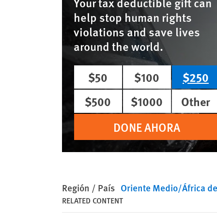
Your tax deductible gift can
help stop human rights
violations and save lives
around the world.
$50
$100
$250
$500
$1000
Other
DONE AHORA
Región / País
Oriente Medio/África de
RELATED CONTENT