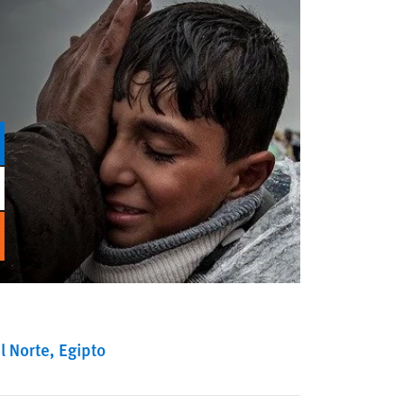
l Norte
Egipto