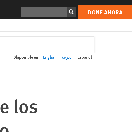
DONE AHORA
Print
Buscar
DONE AHORA
Disponible en
English
العربية
Español
e los
to