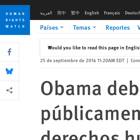
Skip
Skip
Obama debería condenar públicamente la situación de los d
to
to
العربية
简中
繁中
English
Français
Deutsc
cookie
main
privacy
content
Países
Temas
Reportes
notice
Cerrar
Would you like to read this page in Engli
✕
Share this via Facebook
25 de septiembre de 2014 11:20AM EDT
|
Com
Share this via Bluesky
Obama debe
Share this via Compartir
públicament
derechos h