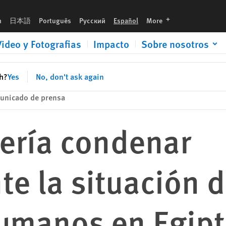
erechos humanos en Egipto
languages
h
日本語
Português
Русский
Español
More
Video y Fotografias
Impacto
Sobre nosotros
sh?
Yes
No, don't ask again
unicado de prensa
ría condenar
e la situación d
umanos en Egip