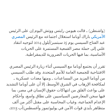
(واشنطن) ـ قالت هيومن رايتس ووتش اليوم إن على الرئيس
الأمريكي
باراك أوباما استغلال اجتماعه مع الرئيس
المصري
عبد الفتاح السيسي يوم 25 سبتمبر/أيلول 2014 لتوجيه انتقاد
علني إلى حملة مصر القمعية المستمرة على الحريات
الأساسية، بما فيها الحريات الضرورية للديمقراطية.
تقرر أن يجتمع أوباما مع السيسي أثناء زيارة الرئيس المصري
الافتتاحية للجمعية العامة للأمم المتحدة. وقد طلب السيسي
من أوباما المزيد من المساعدات ـ ومنها معدات عسكرية ـ
لمكافحة الإرهاب في الشرق الأوسط، إلا أن على أوباما التشديد
على بواعث القلق من انتهاكات حقوق الإنسان في مصر، بما
فيها سجن المعارضين السياسيين على نطاق واسع، وأحكام
الإعدام الجماعية، وغياب المحاسبة على مقتل أكثر من ألف
متظاهر بأيدي قوات الأمن في يوليو/تموز وأغسطس/آب 2013،