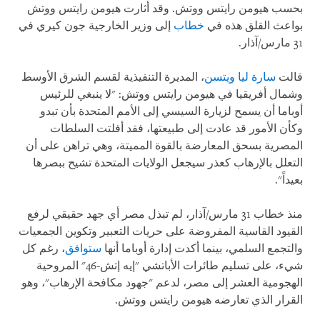
بحسب هيومن رايتس ووتش. وقد أثارت هيومن رايتس ووتش
بواعث القلق هذه في
خطاب
إلى وزير الخارجية جون كيري في
31 مارس/آذار.
قالت
سارة ليا ويتسن
، المديرة التنفيذية لقسم الشرق الأوسط
وشمال أفريقيا في هيومن رايتس ووتش: "لا ينبغي للرئيس
أوباما أن يسمح لزيارة السيسي إلى الأمم المتحدة بأن تبدو
وكأن الأمور قد عادت إلى طبيعتها، فقد أفلتت السلطات
المصرية بسحق المعارضة بالقوة المميتة، وهي تراهن على أن
التعلل بالإرهاب كعذر سيجعل الولايات المتحدة تشيح ببصرها
بعيداً".
منذ خطاب 31 مارس/آذار، لم تبذل مصر أي جهد حقيقي لرفع
القيود القاسية المفروضة على حريات التعبير وتكوين الجمعيات
والتجمع السلمي، بينما أكدت إدارة أوباما أنها
ستوافق
، رغم كل
شيء، على تسليم طائرات الأباتشي "إيه إتش-46" المروحية
الهجومية العشر إلى مصر، لدعم "جهود مكافحة الإرهاب"، وهو
القرار الذي تعارضه هيومن رايتس ووتش.