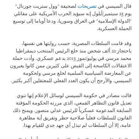
قال السيسي في
تصريحات
لصحيفة "وول ستريت جورنال"
يوم 23 سبتمبر/أيلول إنه سيؤيد الحرب الأمريكية على مقاتلي
"الدولة الإسلامية" في العراق وسوريا، ودعا أوباما إلى توسيع
الحملة العسكرية.
وقد قامت السلطات المصرية، حسب روايتها هي نفسها،
باحتجاز 22 ألف شخص منذ خلع الرئيس المنتخب ديمقراطيا
محمد مرسي في يوليو/تموز 2013 بدعم عسكري. وأدت حملة
الاعتقالات الكاسحة إلى القبض على كثيرين ممن كانوا يعبرون
عن المعارضة السياسية السلمية لخلع مرسي ولحكومة
السيسي. والأرجح أن يكون العدد الفعلي للمعتقلين أكبر بكثير.
قالت مصادر في حكومة السيسي لوسائل الإعلام إنها تنوي
تعديل قانون التظاهر القمعي، الذي مررته الحكومة المؤقتة
السابقة المدعومة عسكرياً للرئيس عدلي منصور. ويمنح ذلك
القانون للسلطات فعلياً صلاحية حظر وتفريق أية مظاهرة
عامة، إلا أن السلطات لم تبذل أي جهد جدي للقيام بهذا.