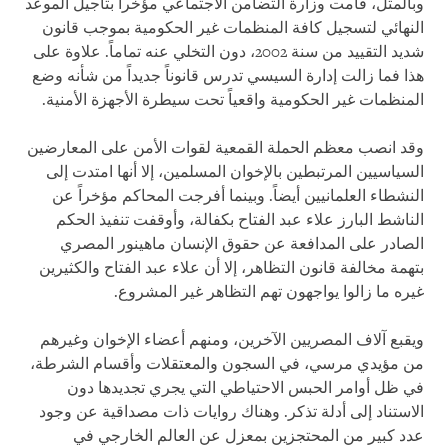
وبالمثل، قامت وزارة التضامن الاجتماعي مؤخراً بتأجيل الموعد
النهائي لتسجيل كافة المنظمات غير الحكومية بموجب قانون
شديد التقييد من سنة 2002، دون التخلي عنه تماماً. علاوة على
هذا فما زالت إدارة السيسي تدرس قانوناً جديداً من شأنه وضع
المنظمات غير الحكومية واقعياً تحت سيطرة الأجهزة الأمنية.
وقد انصب معظم الحملة القمعية لقوات الأمن على المعارضين
السياسيين المرتبطين بالإخوان المسلمين، إلا أنها امتدت إلى
النشطاء العلمانيين أيضاً. وبينما أفرجت المحاكم مؤخراً عن
الناشط البارز علاء عبد الفتاح بكفالة، وأوقفت تنفيذ الحكم
الصادر على المدافعة عن حقوق الإنسان ماهينور المصري
بتهمة مخالفة قانون التظاهر، إلا أن علاء عبد الفتاح والكثيرين
غيره ما زالوا يواجهون تهم التظاهر غير المشروع.
ويقبع آلاف المصريين الآخرين، ومنهم أعضاء الإخوان وغيرهم
من مؤيدي مرسي، في السجون والمعتقلات وأقسام الشرطة،
في ظل أوامر الحبس الاحتياطي التي يجري تجديدها دون
الاستناد إلى أدلة تذكر. وهناك روايات ذات مصداقية عن وجود
عدد كبير من المحتجزين بمعزل عن العالم الخارجي في