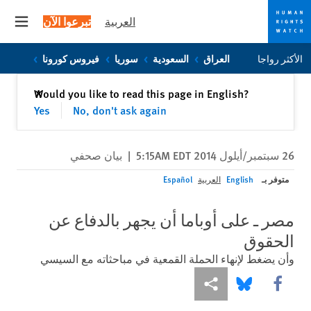
العربية
تبرعوا الآن
 menu
Skip
Skip
الأكثر رواجا
العراق
السعودية
سوريا
فيروس كورونا
to
to
cookie
main
إغلاق
Would you like to read this page in English?
✕
content
privacy
Yes
No, don't ask again
notice
26 سبتمبر/أيلول 2014 5:15AM EDT
|
بيان صحفي
متوفر بـ
English
العربية
Español
مصر ـ على أوباما أن يجهر بالدفاع عن
الحقوق
وأن يضغط لإنهاء الحملة القمعية في مباحثاته مع السيسي
Share this via Facebook
Share this via مشاركة
Share this via Bluesky