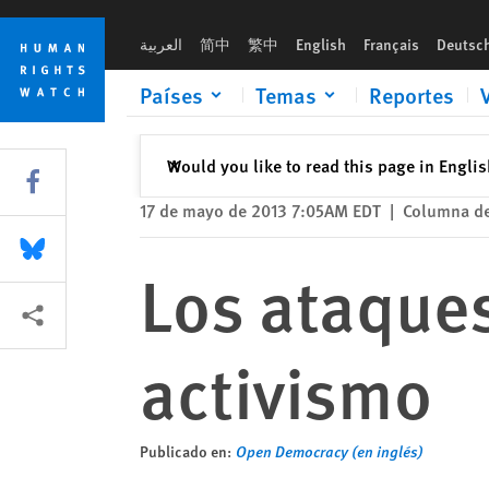
Skip
Skip
Los ataques de España contra el activismo
to
to
العربية
简中
繁中
English
Français
Deutsc
cookie
main
privacy
content
Países
Temas
Reportes
notice
Cerrar
Would you like to read this page in Engli
✕
Share this via Facebook
17 de mayo de 2013 7:05AM EDT
|
Columna de
Share this via Bluesky
Los ataques
Share this via Compartir
activismo
Publicado en:
Open Democracy (en inglés)