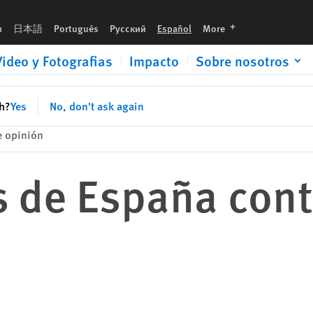
languages
h
日本語
Português
Русский
Español
More
Video y Fotografias
Impacto
Sobre nosotros
sh?
Yes
No, don't ask again
 opinión
 de España cont