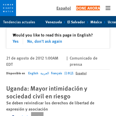
Español
DONE AHORA
Open
Skip
Skip
Tendencias actuales
Venezuela
El Salvador
México
Ucra
to
to
cookie
main
Cerrar
Would you like to read this page in English?
✕
privacy
content
Yes
No, don't ask again
notice
21 de agosto de 2012 1:00AM
|
Comunicado de
EDT
prensa
Disponible en
English
العربية
Français
日本語
Español
Uganda: Mayor intimidación y
sociedad civil en riesgo
Se deben reivindicar los derechos de libertad de
expresión y asociación