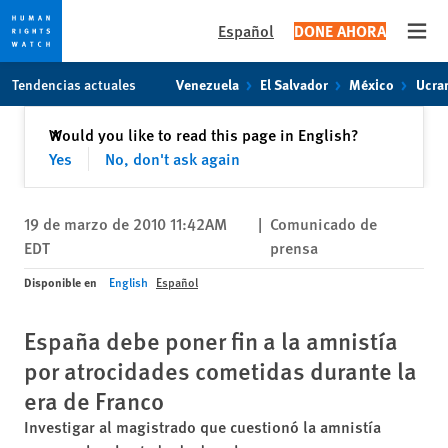
Español
DONE AHORA
Open
Skip
Skip
Tendencias actuales
Venezuela
El Salvador
México
Ucra
to
to
cookie
main
Cerrar
Would you like to read this page in English?
✕
privacy
content
Yes
No, don't ask again
notice
19 de marzo de 2010 11:42AM
|
Comunicado de
EDT
prensa
Disponible en
English
Español
España debe poner fin a la amnistía
por atrocidades cometidas durante la
era de Franco
Investigar al magistrado que cuestionó la amnistía