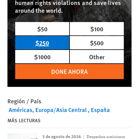
human rights violations and save lives
around the world.
$50
$100
$250
$500
$1000
Other
DONE AHORA
Región / País
Américas
Europa/Asia Central
España
MÁS LECTURAS
3 de agosto de 2026
Despachos noticiosos