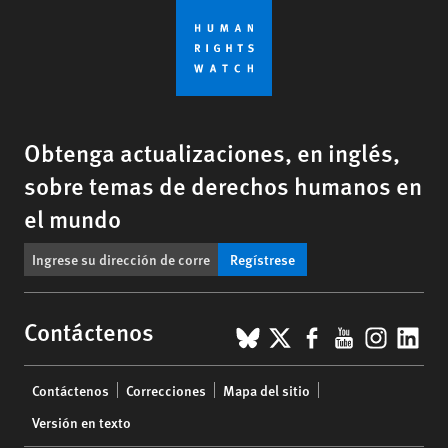
Obtenga actualizaciones, en inglés,
sobre temas de derechos humanos en
el mundo
Regístrese
BlueSky
X
Facebook
YouTub
Insta
Lin
Contáctenos
Footer
Contáctenos
Correcciones
Mapa del sitio
menu
Versión en texto