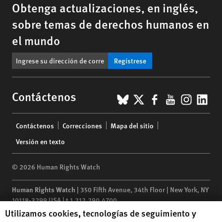
Obtenga actualizaciones, en inglés,
sobre temas de derechos humanos en
el mundo
Regístrese
BlueSky
X
Facebook
YouTub
Insta
Lin
Contáctenos
Footer
Contáctenos
Correcciones
Mapa del sitio
menu
Versión en texto
© 2026 Human Rights Watch
Human Rights Watch
| 350 Fifth Avenue, 34th Floor | New York,
NY
10118-3299
USA
|
t
1.212.290.4700
Human Rights Watch cookie preferences
Utilizamos cookies, tecnologías de seguimiento y
Human Rights Watch
is a 501(C)(3) nonprofit registered in the US