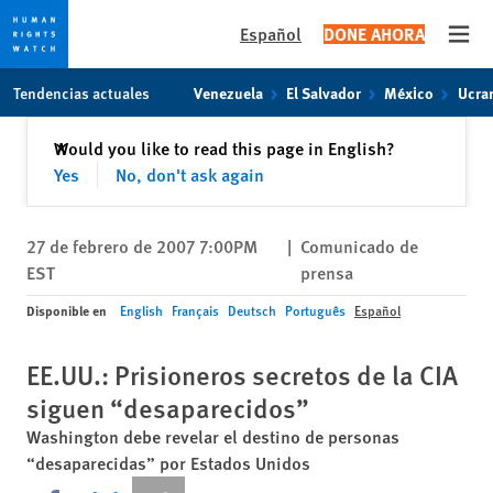
Español
DONE AHORA
Open
Skip
Skip
Tendencias actuales
Venezuela
El Salvador
México
Ucra
to
to
cookie
main
Cerrar
Would you like to read this page in English?
✕
privacy
content
Yes
No, don't ask again
notice
27 de febrero de 2007 7:00PM
|
Comunicado de
EST
prensa
Disponible en
English
Français
Deutsch
Português
Español
EE.UU.: Prisioneros secretos de la CIA
siguen “desaparecidos”
Washington debe revelar el destino de personas
“desaparecidas” por Estados Unidos