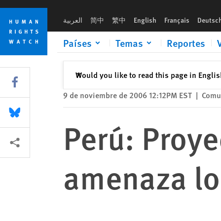
Skip
Skip
Perú: Proyecto de ley sobre ONGs amenaza los derechos hu
to
to
العربية
简中
繁中
English
Français
Deutsc
cookie
main
privacy
content
Países
Temas
Reportes
notice
Cerrar
Would you like to read this page in Engli
✕
Share this via Facebook
9 de noviembre de 2006 12:12PM EST
|
Comu
Share this via Bluesky
Perú: Proye
Share this via Compartir
amenaza lo