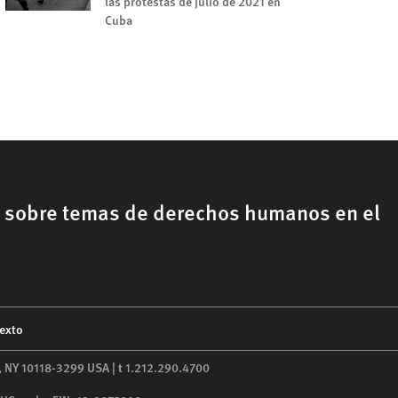
las protestas de julio de 2021 en
Cuba
, sobre temas de derechos humanos en el
texto
,
NY
10118-3299
USA
|
t
1.212.290.4700