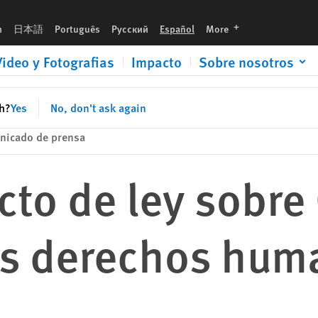
manos
languages
h
日本語
Português
Русский
Español
More
Video y Fotografias
Impacto
Sobre nosotros
sh?
Yes
No, don't ask again
nicado de prensa
cto de ley sobr
s derechos hum