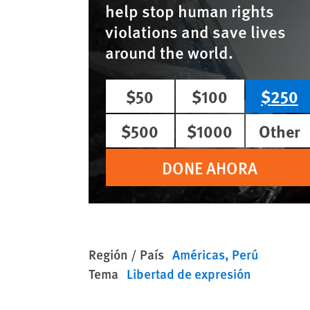
help stop human rights
violations and save lives
around the world.
$50
$100
$250
$500
$1000
Other
DONE AHORA
Región / País
Américas
Perú
Tema
Libertad de expresión