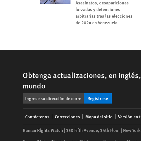
Asesinatos, desapariciones
forzadas y detenciones
arbitrarias tras las elecciones
de 2024 en Venezuela
Obtenga actualizaciones, en inglés
mundo
Regístrese
Footer
Contáctenos
Correcciones
Mapa del sitio
Versión en 
menu
Human Rights Watch
| 350 Fifth Avenue, 34th Floor | New York