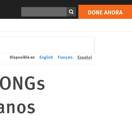
DONE AHORA
Print
Buscar
DONE AHORA
Disponible en
English
Français
Español
e ONGs
anos