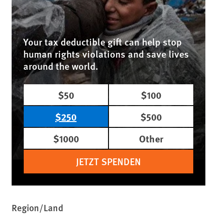
Your tax deductible gift can help stop
human rights violations and save lives
around the world.
$50
$100
$250
$500
$1000
Other
JETZT SPENDEN
Region/Land