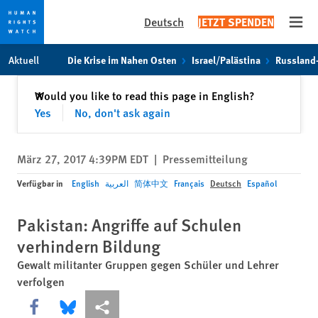
Deutsch
JETZT SPENDEN
Open
Skip
Skip
Aktuell
Die Krise im Nahen Osten
Israel/Palästina
Russland
to
to
cookie
main
Schließen
Would you like to read this page in English?
✕
privacy
content
Yes
No, don't ask again
notice
März 27, 2017 4:39PM EDT
|
Pressemitteilung
Verfügbar in
English
العربية
简体中文
Français
Deutsch
Español
Pakistan: Angriffe auf Schulen
verhindern Bildung
Gewalt militanter Gruppen gegen Schüler und Lehrer
verfolgen
Share this via Facebook
Share this via Bluesky
More sharing options