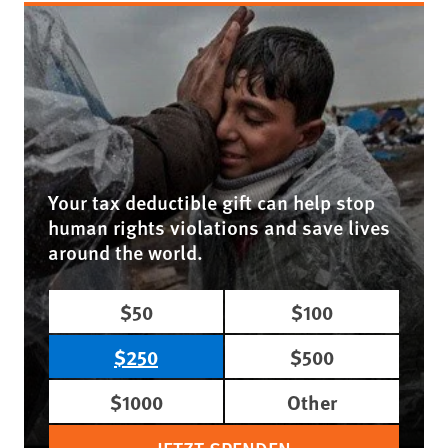
Your tax deductible gift can help stop
human rights violations and save lives
around the world.
$50
$100
$250
$500
$1000
Other