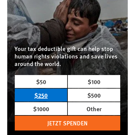
Your tax deductible gift can help stop
human rights violations and save lives
around the world.
$50
$100
$250
$500
$1000
Other
JETZT SPENDEN