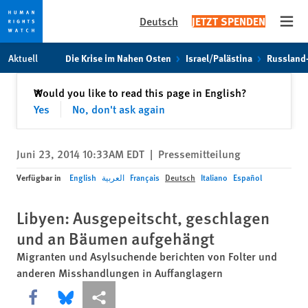
Deutsch
JETZT SPENDEN
Open
Skip
Skip
Aktuell
Die Krise im Nahen Osten
Israel/Palästina
Russland
to
to
cookie
main
Schließen
Would you like to read this page in English?
✕
privacy
content
Yes
No, don't ask again
notice
Juni 23, 2014 10:33AM EDT
|
Pressemitteilung
Verfügbar in
English
العربية
Français
Deutsch
Italiano
Español
Libyen: Ausgepeitscht, geschlagen
und an Bäumen aufgehängt
Migranten und Asylsuchende berichten von Folter und
anderen Misshandlungen in Auffanglagern
Share this via Facebook
Share this via Bluesky
More sharing options