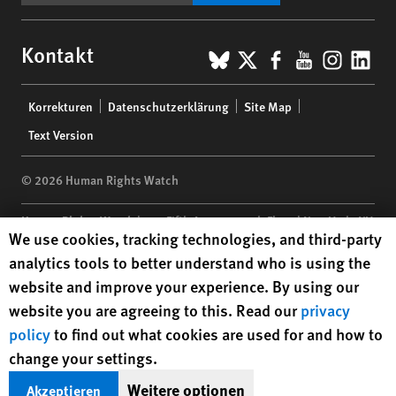
BlueSky
X
Facebook
YouTub
Insta
Lin
Kontakt
Footer
Korrekturen
Datenschutzerklärung
Site Map
menu
Text Version
© 2026 Human Rights Watch
Human Rights Watch
| 350 Fifth Avenue, 34th Floor | New York,
NY
Human Rights Watch cookie preferences
We use cookies, tracking technologies, and third-party
10118-3299
USA
|
t
1.212.290.4700
analytics tools to better understand who is using the
Human Rights Watch
is a 501(C)(3) nonprofit registered in the US
website and improve your experience. By using our
under EIN: 13-2875808
website you are agreeing to this. Read our
privacy
policy
to find out what cookies are used for and how to
change your settings.
Weitere optionen
Akzeptieren