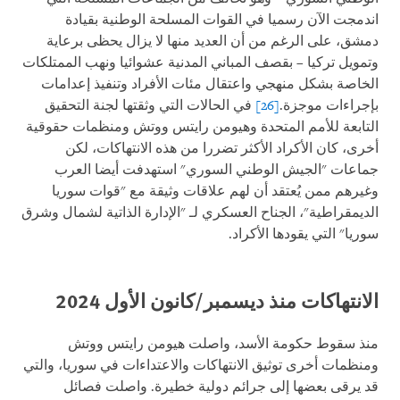
اندمجت الآن رسميا في القوات المسلحة الوطنية بقيادة
دمشق، على الرغم من أن العديد منها لا يزال يحظى برعاية
وتمويل تركيا – بقصف المباني المدنية عشوائيا ونهب الممتلكات
الخاصة بشكل منهجي واعتقال مئات الأفراد وتنفيذ إعدامات
بإجراءات موجزة.
[26]
في الحالات التي وثقتها لجنة التحقيق
التابعة للأمم المتحدة وهيومن رايتس ووتش ومنظمات حقوقية
أخرى، كان الأكراد الأكثر تضررا من هذه الانتهاكات، لكن
جماعات "الجيش الوطني السوري" استهدفت أيضا العرب
وغيرهم ممن يُعتقد أن لهم علاقات وثيقة مع "قوات سوريا
الديمقراطية"، الجناح العسكري لـ "الإدارة الذاتية لشمال وشرق
سوريا" التي يقودها الأكراد.
الانتهاكات منذ ديسمبر/كانون الأول 2024
منذ سقوط حكومة الأسد، واصلت هيومن رايتس ووتش
ومنظمات أخرى توثيق الانتهاكات والاعتداءات في سوريا، والتي
قد يرقى بعضها إلى جرائم دولية خطيرة. واصلت فصائل