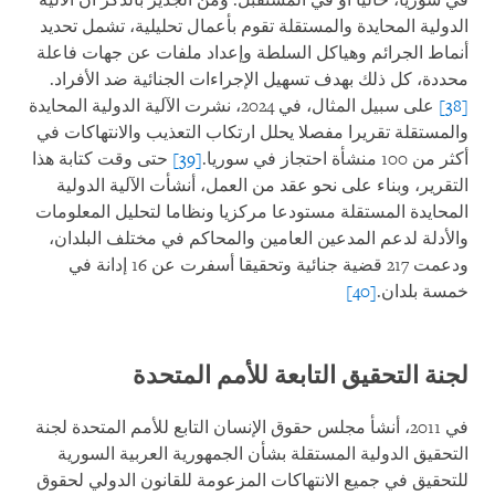
في سوريا، حاليا أو في المستقبل. ومن الجدير بالذكر أن الآلية
الدولية المحايدة والمستقلة تقوم بأعمال تحليلية، تشمل تحديد
أنماط الجرائم وهياكل السلطة وإعداد ملفات عن جهات فاعلة
محددة، كل ذلك بهدف تسهيل الإجراءات الجنائية ضد الأفراد.
[38]
على سبيل المثال، في 2024، نشرت الآلية الدولية المحايدة
والمستقلة تقريرا مفصلا يحلل ارتكاب التعذيب والانتهاكات في
أكثر من 100 منشأة احتجاز في سوريا.
[39]
حتى وقت كتابة هذا
التقرير، وبناء على نحو عقد من العمل، أنشأت الآلية الدولية
المحايدة المستقلة مستودعا مركزيا ونظاما لتحليل المعلومات
والأدلة لدعم المدعين العامين والمحاكم في مختلف البلدان،
ودعمت 217 قضية جنائية وتحقيقا أسفرت عن 16 إدانة في
خمسة بلدان.
[40]
لجنة التحقيق التابعة للأمم المتحدة
في 2011، أنشأ مجلس حقوق الإنسان التابع للأمم المتحدة لجنة
التحقيق الدولية المستقلة بشأن الجمهورية العربية السورية
للتحقيق في جميع الانتهاكات المزعومة للقانون الدولي لحقوق