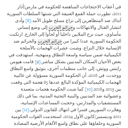
في أعقاب الاحتجاجات المناهضة للحكومة في مارس/آذار
2011، تطورت حملة القمع العنيفة التي شنتها السلطات السورية
آنذاك ضد المتظاهرين إلى نزاع مسلح طويل الأمد.
[8]
وأدى
انتشار القتال والانتهاكات و
جرائم الحرب
إلى وضع إنساني
مأساوي، حيث نزح الملايين داخليا أو لجأوا إلى الخارج. ارتكبت
الحكومة السورية عددا كبيرا من
جرائم الحرب
والجرائم ضد
الإنسانية خلال النزاع. وشنت عشرات الهجمات بالأسلحة
الكيميائية ضمن سياسة واسعة النطاق ومنهجية، استهدفت في
بعض الأحيان السكان المدنيين بشكل مباشر.
[9]
قامت هيومن
رايتس ووتش، إلى جانب منظمات أخرى، بتوثيق واسع النطاق
ووجدت، في 2018، أن الحكومة السورية مسؤولة عن غالبية
الهجمات الكيميائية المؤكدة البالغ عددها 85 هجمة التي وقعت
بين 2013 و2018.
[10]
كما شنت الحكومة هجمات متعمدة
وعشوائية ضد المدنيين والبنية التحتية المدنية، بما في ذلك
المستشفيات والمدارس، وحجبت المساعدات الإنسانية،
وهجّرت السوريين قسرا في انتهاك للقانون الدولي.
[11]
بين
2011 وديسمبر/كانون الأول 2024، استخدمت القوات الحكومية
السورية وحلفاؤها على نطاق واسع الألغام الأرضية المضادة