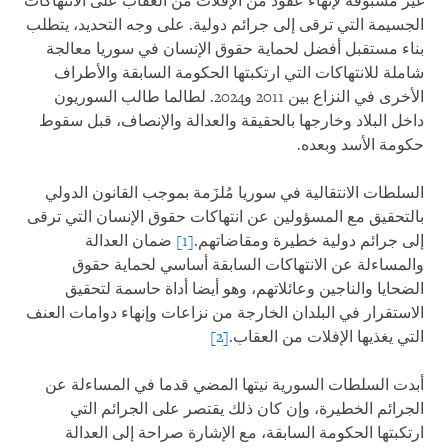
غير مسبوقة لإنهاء عقود من الإفلات من العقاب على الانتهاكات
الجسيمة التي ترقى إلى جرائم دولية. على وجه التحديد، يتطلب
بناء مستقبل أفضل لحماية حقوق الإنسان في سوريا معالجة
شاملة للانتهاكات التي ارتكبتها الحكومة السابقة والأطراف
الأخرى في النزاع بين 2011 و2024. لطالما طالب السوريون
داخل البلاد وخارجها بالحقيقة والعدالة والإنصاف، قبل سقوط
حكومة الأسد وبعده.
السلطات الانتقالية في سوريا مُلزَمة بموجب القانون الدولي
بالتحقيق مع المسؤولين عن انتهاكات حقوق الإنسان التي ترقى
إلى جرائم دولية خطيرة ومقاضاتهم.
[1]
ضمان العدالة
والمساءلة عن الانتهاكات السابقة أساسي لحماية حقوق
الضحايا والناجين وعائلاتهم، وهو أيضا أداة حاسمة لتحقيق
الاستقرار في البلدان الخارجة من نزاعات وإنهاء دوامات العنف
التي يغذيها الإفلات من العقاب.
[2]
أبدت السلطات السورية نيتها المضي قدما في المساءلة عن
الجرائم الخطيرة، وإن كان ذلك يقتصر على الجرائم التي
ارتكبتها الحكومة السابقة، مع الإشارة صراحة إلى العدالة