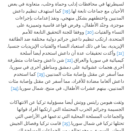
لسيطرتها في محافظات إدلب وحماة وحلب، متعاونة في بعض
الأحيان مع جماعات تابعة لها.
[19]
كما استهدف تنظيم داعش
المدنيين واختطفهم بشكل منهجي، ونفذ إعدامات بإجراءات
موجزة، وجنّد الأطفال، وفرض قواعد قاسية وتمييزية على
النساء والفتيات.
[20]
ووفقا للجنة التحقيق التابعة للأمم
المتحدة، ارتكب تنظيم داعش جرائم دولية مختلفة ضد الطائفة
الإيزيدية، بما في ذلك استعباد النساء والفتيات الإيزيديات جنسيا.
[21]
وأكدت تحقيقات عدة أن داعش استخدم أيضا أسلحة
كيميائية في سوريا والعراق.
[22]
شن داعش وجماعات متطرفة
أخرى هجمات عشوائية على دمشق ومناطق أخرى في سوريا،
مما أسفر عن مقتل وإصابة مئات المدنيين.
[23]
كما استخدم
داعش ألغاما مضادة للأفراد، مما أسفر عن مقتل وإصابة مئات
المدنيين، بينهم عشرات الأطفال، في منبج، شمال سوريا.
[24]
وثقت هيومن رايتس ووتش أيضا مسؤولية تركيا عن الانتهاكات
الجسيمة وجرائم الحرب المحتملة التي ارتكبها أفراد قواتها
والجماعات المسلحة المحلية التي تدعمها في الأراضي التي
تحتلها تركيا في شمال سوريا.
[25]
قامت تركيا وفصائل الجيش
الوطني السوري – وهو تحالف من الجماعات المسلحة التي