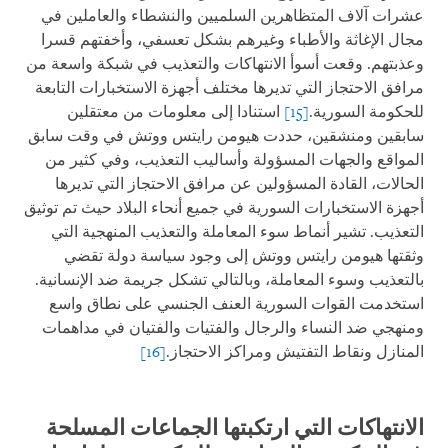
عشرات آلاف المتظاهرين السلميين والنشطاء والعاملين في
مجال الإغاثة والأطباء وغيرهم بشكل تعسفي، وأخفتهم قسرا
وعذبتهم. وقعت أسوأ الانتهاكات والتعذيب في شبكة واسعة من
مرافق الاحتجاز التي تديرها مختلف أجهزة الاستخبارات التابعة
للحكومة السورية.
[15]
استنادا إلى معلومات من معتقلين
سابقين ومنشقين، حددت هيومن رايتس ووتش في وقت سابق
المواقع والجهات المسؤولة وأساليب التعذيب، وفي كثير من
الحالات، القادة المسؤولين عن مرافق الاحتجاز التي تديرها
أجهزة الاستخبارات السورية في جميع أنحاء البلاد حيث تم توثيق
التعذيب. تشير أنماط سوء المعاملة والتعذيب المنهجية التي
وثقتها هيومن رايتس ووتش إلى وجود سياسة دولة تقضي
بالتعذيب وسوء المعاملة، وبالتالي تشكل جريمة ضد الإنسانية.
استخدمت القوات السورية العنف الجنسي على نطاق واسع
ومنهجي ضد النساء والرجال والفتيات والفتيان في مداهمات
المنازل ونقاط التفتيش ومراكز الاحتجاز.
[16]
الانتهاكات التي ارتكبتها الجماعات المسلحة