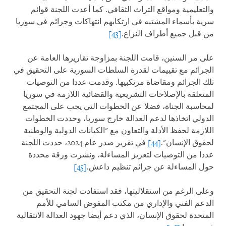
والتعليمية ومواقع التراث الثقافي. كما أعدت اللجنة قوائم
سرية بأسماء المشتبه في ارتكابهم انتهاكات وجرائم في سوريا
من قبل جميع أطراف النزاع.
[43]
على مر السنين، قامت اللجنة بمزاوجة تقاريرها العامة عن
الجرائم مع تقييمات لقدرة السلطات السورية على التحقيق في
تلك الجرائم ومقاضاة مرتكبيها. وقدمت عددا من التوصيات
المتعلقة بالإصلاحات التشريعية والقضائية اللازمة في سوريا
لمحاسبة الجناة، فضلا عن الخطوات التي يجب على المجتمع
الدولي اتخاذها لدعم العدالة خارج سوريا، وحددت الخطوات
اللازمة لحفظ الأدلة والتعاون مع "الكيانات الدولية والوطنية
لحقوق الإنسان".
[44]
في تقرير صدر عام 2024، حددت اللجنة
عددا من التوصيات لتعزيز المساءلة، ونشرت ورقة محددة
حول المساءلة عن جرائم تنظيم داعش.
[45]
وعلى الرغم من استقلاليتها، فقد استفادت لجنة التحقيق من
الدعم الفني والإداري من مكتب المفوض السامي للأمم
المتحدة لحقوق الإنسان، الذي دعم أيضا جهود العدالة الانتقالية