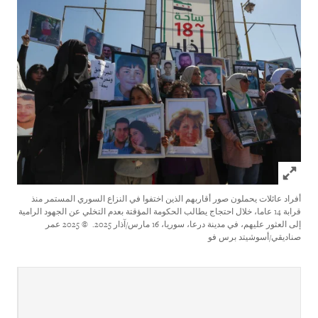
Click to expand Image
أفراد عائلات يحملون صور أقاربهم الذين اختفوا في النزاع السوري المستمر منذ
قرابة 14 عاما، خلال احتجاج يطالب الحكومة المؤقتة بعدم التخلي عن الجهود الرامية
إلى العثور عليهم، في مدينة درعا، سوريا، 16 مارس/آذار 2025.
© 2025 عمر
صناديقي/أسوشيتد برس فو