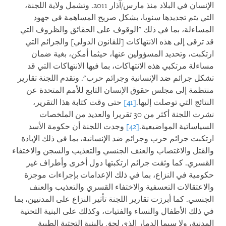
الإنسان في البلاد منذ مارس/آذار 2011. وتشمل ولاية اللجنة،
التي يتم تجديدها سنويا، بشكل صريح المساهمة في جهود
المساءلة، بما في ذلك "الوقوف على الحقائق والظروف التي
قد ترقى إلى هذه الانتهاكات [للقانون الدولي] والجرائم التي
ارتكبت، وتحديد المسؤولين عنها، حيثما أمكن، بغية ضمان
مساءلة مرتكبي هذه الانتهاكات، بما فيها الانتهاكات التي قد
تشكل جرائم ضد الإنسانية وجرائم حرب". وتقدم اللجنة تقارير
منتظمة إلى مجلس حقوق الإنسان التابع للأمم المتحدة عن
النتائج التي توصلت إليها.
[41]
حتى وقت كتابة هذا التقرير،
نشرت اللجنة أكثر من 30 تقريرا والعديد من الملخصات
السياساتية المواضيعية.
[42]
وجدت اللجنة أن حكومة الأسد
ارتكبت جرائم حرب وجرائم ضد الإنسانية، بما في ذلك الإبادة
والقتل والاغتصاب والعنف الجنسي والتعذيب والسجن والاختفاء
القسري. كما وثقت جرائم ارتكبتها دول أخرى وأطراف غير
حكومية في النزاع، بما في ذلك الإعدامات بإجراءات موجزة
والاعتقالات التعسفية والاختفاء القسري والتعذيب والعنف
الجنسي. كما أبرزت تقارير اللجنة تأثير النزاع على المدنيين، بما
في ذلك الأطفال والنساء والفتيات، وكذلك على البنية التحتية
المدنية، ولا سيما الدمار الذي لحق بالبنية التحتية الطبية