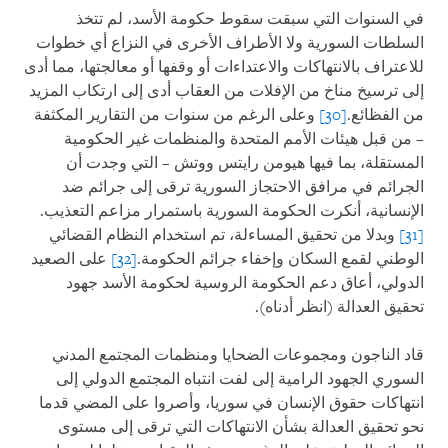
في السنوات التي سبقت سقوط حكومة الأسد، لم تتخذ
السلطات السورية ولا الأطراف الأخرى في النزاع أي خطوات
للاعتراف بالانتهاكات والاعتداءات أو وقفها أو معالجتها، مما أدى
إلى ترسيخ مناخ من الإفلات من العقاب أدى إلى ارتكاب المزيد
من الفظائع.
[30]
وعلى الرغم من سنوات من التقارير المكثفة
– من قبل هيئات الأمم المتحدة والمنظمات غير الحكومية
المستقلة، بما فيها هيومن رايتس ووتش – التي وجدت أن
الجرائم في مرافق الاحتجاز السورية ترقى إلى جرائم ضد
الإنسانية، أنكرت الحكومة السورية باستمرار مزاعم التعذيب.
[31]
وبدلا من تحقيق المساءلة، تم استخدام النظام القضائي
الوطني لقمع السكان وإخفاء جرائم الحكومة.
[32]
على الصعيد
الدولي، أعاق دعم الحكومة الروسية لحكومة الأسد جهود
تحقيق العدالة (انظر أدناه).
قاد الناجون ومجموعات الضحايا ومنظمات المجتمع المدني
السوري الجهود الرامية إلى لفت انتباه المجتمع الدولي إلى
انتهاكات حقوق الإنسان في سوريا، وأصروا على المضي قدما
نحو تحقيق العدالة بشأن الانتهاكات التي ترقى إلى مستوى