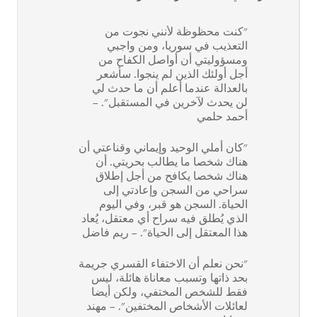
"كنت محظوظة لأنني نجوت من
التعذيب في سوريا، ومن واجبي
ومسؤوليتي أن أواصل الكفاح من
أجل أولئك الذين لم ينجوا. سأشعر
بالعدالة عندما أعلم أن ما حدث لي
لن يحدث لآخرين في المستقبل". –
أحمد حلمي
"كان أملي الوحيد وإيماني وقناعتي أن
هناك شخصا ما يطالب بحريتي. أن
هناك شخصا يكافح من أجل إطلاق
سراحي من السجن وإعادتي إلى
الحياة. السجن هو قبر، وفي اليوم
الذي يُطلق فيه سراح أي معتقل، يُعاد
هذا المعتقل إلى الحياة". – ريم فاضل
"نحن نعلم أن الاختفاء القسري جريمة
بحد ذاتها وتسبب معاناة هائلة، ليس
فقط للشخص المختفي، ولكن أيضا
لعائلات الأشخاص المختفين". – مهند