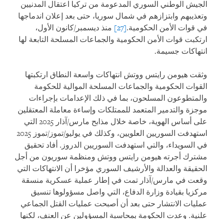
الجيش الوطني السوري المدعومة من تركيا اعتقال المدنيين
وتعذيبهم وابتزازهم في شمال سوريا، حتى بعد إعلان اندماجها
في قوات الأمن الحكومية.
[27]
منذ ديسمبر/كانون الأول،
ارتكبت قوات الأمن الحكومية والجماعات المسلحة التابعة لها
انتهاكات جسيمة.
وثقت هيومن رايتس ووتش انتهاكات واسعة النطاق ارتكبتها
القوات الحكومية والجماعات المسلحة الموالية للحكومة
والمتطوعون المسلحون، بما في ذلك الإعدامات بإجراءات
موجزة والتدمير المتعمد للممتلكات وإساءة معاملة المعتقلين
على أساس الهوية، خاصة خلال مذابح مارس/آذار 2025 التي
استهدفت السوريين العلويين، وكذلك في يوليو/تموز/تموز 2025
في السويداء، والتي استهدفت السوريين الدروز. أفاد تحقيق
مشترك أجرته هيومن رايتس ووتش ومنظمة سوريون من أجل
الحقيقة والعدالة والأرشيف السوري مؤخرا أن الانتهاكات التي
وقعت في مارس/آذار تمت في إطار عملية عسكرية منسقة
مركزيا بقيادة وزارة الدفاع، التي واصل مسؤولوها تنسيق
عمليات الانتشار حتى بعد أن أصبحت عمليات القتل الجماعي
علنية. وعدت الحكومة بمحاسبة المسؤولين عن العنف، لكنها