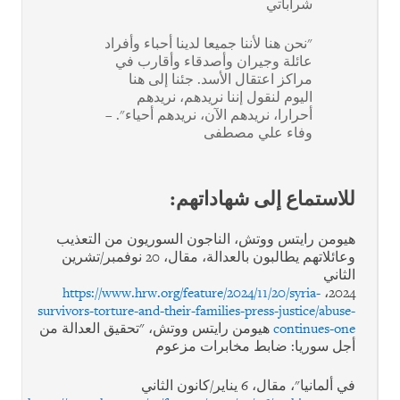
شراباتي
"نحن هنا لأننا جميعا لدينا أحباء وأفراد
عائلة وجيران وأصدقاء وأقارب في
مراكز اعتقال الأسد. جئنا إلى هنا
اليوم لنقول إننا نريدهم، نريدهم
أحرارا، نريدهم الآن، نريدهم أحياء". –
وفاء علي مصطفى
للاستماع إلى شهاداتهم:
هيومن رايتس ووتش، الناجون السوريون من التعذيب
وعائلاتهم يطالبون بالعدالة، مقال، 20 نوفمبر/تشرين
الثاني
https://www.hrw.org/feature/2024/11/20/syria-
2024،
survivors-torture-and-their-families-press-justice/abuse-
continues-one
هيومن رايتس ووتش، "تحقيق العدالة من
أجل سوريا: ضابط مخابرات مزعوم
في ألمانيا"، مقال، 6 يناير/كانون الثاني