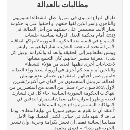
مطالبات بالعدالة
طوال النزاع الدموي في سوريا، ظل النشطاء السوريون
والناجون وأسر الذين لقوا حتفهم أو اختفوا على يد حكومة
بشار الأسد مصممين على حملتهم من أجل العدالة. في
2023، أمام محكمة العدل الدولية بمناسبة جلسات
الاستماع في قضية ضد الحكومة السورية لانتهاكها اتفاقية
الأمم المتحدة لمناهضة التعذيب، شاركوا هيومن رايتس
ووتش تطلعاتهم إلى الحقيقة والعدالة والكرامة، وقبل كل
شيء، معرفة مصير أحبائهم. كان التجمع مشابها
لاحتجاجات أخرى نظمها العديد من هؤلاء النشطاء
والناجين أمام محاكم أخرى في أوروبا، سعيا وراء العدالة،
حاملين صور أحبائهم المفقودين لضمان عدم تهميش
العدالة. لم يمثل المتجمعون في لاهاي في أكتوبر/تشرين
الأول 2023 سوى جزء ضئيل من العديد من المتضررين من
انتهاكات الحكومة السورية السابقة. جاء كل فرد ليشارك
قصته ويظهر إصراره على ضمان استمرار التدقيق في
الانتهاكات المستمرة ودفع جهود المساءلة:
"أعتقد أن ما نقوم به سيغير سوريا في نهاية المطاف يوما
ما. قد لا أشهد ذلك في حياتي، لكنني أتمسك بهذا الأمل.
مطالبنا إنسانية فقط، أن نعيش بكرامة وحرية، وأن نشعر
بالحرية في بلدنا". – فدوى محمود