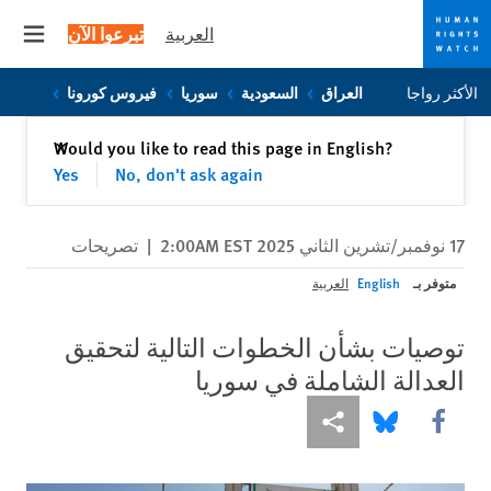
العربية
تبرعوا الآن
 menu
Skip
Skip
الأكثر رواجا
العراق
السعودية
سوريا
فيروس كورونا
to
to
cookie
main
إغلاق
Would you like to read this page in English?
✕
content
privacy
Yes
No, don't ask again
notice
17 نوفمبر/تشرين الثاني 2025 2:00AM EST
|
تصريحات
متوفر بـ
English
العربية
توصيات بشأن الخطوات التالية لتحقيق
العدالة الشاملة في سوريا
Share this via Facebook
Share this via مشاركة
Share this via Bluesky