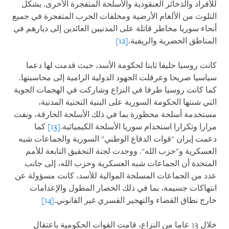
للأفراد والذخائر العنقودية والأسلحة المتفجرة الأخرى. يشكل
التلوث من الألغام الأرضية ومخلفات الحرب المتفجرة في جميع
أنحاء سوريا مخاطر قاتلة على المدنيين العائدين إلى ديارهم في
المناطق الحضرية والريفية.
[12]
كانت روسيا حليفا ثابتا لحكومة الأسد، حيث قدمت لها دعما
سياسيا صريحا وعرقلت الجهود الدولية الرامية إلى محاسبتها.
كما كانت روسيا طرفا في النزاع وشاركت في الهجمات الجوية
التي شنتها الحكومة السورية على البنية التحتية المدنية،
مستخدمة أسلحة محظورة بما في ذلك الأسلحة الحارقة، ونفت
مرارا وتكرارا استخدام سوريا الأسلحة الكيميائية.
[13]
كما
دعمت إيران "قوات الدفاع الوطني" السورية والجماعات شبه
العسكرية و"حزب الله". ووجدت لجنة التحقيق التابعة للأمم
المتحدة أن الجماعات شبه العسكرية وحزب الله، إلى جانب
عدد من الجماعات المسلحة الموالية للأسد، كانت مسؤولة عن
انتهاكات جسيمة، بما في ذلك الحصار المطول والإعدامات
خارج نطاق القضاء والتهجير القسري غير القانوني.
[14]
خلال 13 عاما من النزاع، قامت القوات الحكومية باعتقال