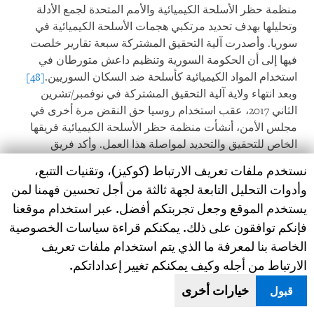
منظمة حظر الأسلحة الكيميائية والأمم المتحدة لجمع الأدلة
وتحليلها بهدف تحديد مرتكبي هجمات الأسلحة الكيميائية في
سوريا. وأصدرت آلية التحقيق المشتركة سبعة تقارير خلصت
فيها إلى أن الحكومة السورية وتنظيم داعش متورطان في
استخدام المواد الكيميائية كأسلحة ضد السكان السوريين.
[48]
وبعد انتهاء ولاية آلية التحقيق المشتركة في نوفمبر/تشرين
الثاني 2017، عقب استخدام روسيا حق النقض مرة أخرى في
مجلس الأمن، أنشأت منظمة حظر الأسلحة الكيميائية فريقها
الخاص للتحقيق والتحديد لمواصلة هذا العمل. وأكد فريق
التحقيق والتحديد أن القوات المسلحة للجمهورية العربية
Human Rights Watch cookie preferences
نستخدم ملفات تعريف الارتباط (كوكيز)، وتقنيات التتبع،
السورية مسؤولة عن استخدام الأسلحة الكيميائية في مناسبات
وأدوات التحليل التابعة لجهة ثالثة من أجل تحسين فهمنا لمن
متعددة خلال النزاع السوري.
[49]
يستخدم الموقع وجعل تجربتكم أفضل. عبر استخدام موقعنا
فإنكم توافقون على ذلك. يمكنكم قراءة سياسات الخصوصية
عملت منظمات حقوق الإنسان السورية والدولية مع خبراء
الخاصة بنا لمعرفة ما الذي يتم استخدام ملفات تعريف
قانونيين دوليين لإنشاء محكمة مستقلة لمقاضاة مستخدمي
الأسلحة الكيميائية. إذا تم المضي قدما في هذه المبادرة، فإن
الارتباط من أجله وكيف يمكنكم تغيير إعداداتكم.
المحكمة المقترحة القائمة على معاهدة يمكن أن تقاضي
خيارات أخرى
قبول
المشتبه في استخدامهم عوامل سامة محظورة في جميع أنحاء
العالم في الحالات "التي لا يمكن فيها اللجوء إلى المحافل