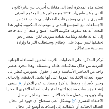
تستند هذه المذكرة أيضا إلى مقابلات أُجريت بين يناير/كانون
الثاني وأغسطس/آب 2025 مع ممثلين عن المجتمع المدني
السوري والدولي ومجموعات الضحايا، إلى جانب عدد من
الاجتماعات مع المجتمع المدني والتوصيات المكتوبة. يُظهر هذا
البحث أنه بعد سقوط حكومة الأسد، أصبح واضحا أن ثمة حاجة
إلى عدالة هادفة وشاملة بقيادة سورية، لكن المسار نحو
تحقيقها ليس سهلا على الإطلاق وسيتطلب التزاما وإرادة
سياسية مستمرَّيْن.
تُركز المذكرة على الخطوات اللازمة لتحقيق المساءلة الجنائية
الفردية من خلال محاكمات عادلة ومستقلة. وهذا مجرد عنصر
واحد من العناصر الأساسية لإعمال حقوق السوريين. يُنظر إلى
جهود العدالة الانتقالية عموما على أنها تشمل الحقيقة، والعدالة،
وجبر الأضرار، وحفظ الذاكرة وضمانات عدم التكرار.
[6]
ينبغي
إنشاء مؤسسات محددة لتلبية احتياجات العدالة الأخرى للضحايا
والناجين، بما يشمل معالجة الآثار المستمرة لجرائم مثل
الاختفاء القسري.
[7]
وبشكل أعم، ستحتاج أي جهود في مجال
العدالة الجنائية أو الانتقالية إلى إصلاحات أوسع في مجال