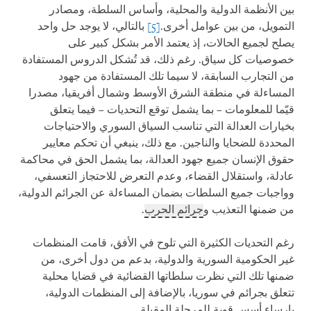
بين الأنظمة الدولية والمحلية، وأساس السلطة، ومصادر
التمويل، من بين عوامل أخرى.
[5]
بالتالي، لا يوجد حل واحد
يصلح لجميع الحالات، إذ يعتمد الأمر بشكل كبير على
خصوصيات كل سياق. رغم ذلك، قد تُشكل الدروس المستفادة
من التجارب السابقة، لا سيما تلك المستفادة من جهود
المساءلة في منطقة الشرق الأوسط وشمال أفريقيا، مصدرا
قيّما للمعلومات – بما يشمل توقع التحديات – فيما يتعلق
بخيارات العدالة التي تناسب السياق السوري والاحتياجات
المحددة للضحايا والناجين. مع ذلك، ينبغي أن تحكم معايير
حقوق الإنسان جميع جهود العدالة، بما يشمل الحق في محاكمة
عادلة، واستقلال القضاء، وعدم التعرض للاحتجاز التعسفي،
وواجبات جميع السلطات بضمان المساءلة عن الجرائم الدولية،
من ضمنها التعذيب و
جرائم الحرب
.
رغم التحديات الكثيرة التي تلوح في الأفق، قامت المنظمات
غير الحكومية السورية والدولية، بدعم من دول أخرى، من
ضمنها تلك التي نظرت سلطاتها القضائية في قضايا محلية
تتعلق بجرائم في سوريا، بالإضافة إلى المنظمات الدولية،
بإرساء أسس قوية للمرحلة المقبلة.