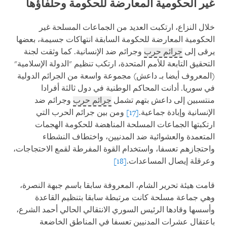
غير الحكومية المعارضة للحكومة وحلفاؤها
خلال النزاع، ارتكبت العديد من الجماعات المسلحة غير
الحكومية المعارضة للحكومة السابقة انتهاكات جسيمة، بعضها
يرقى إلى
جرائم حرب
وجرائم ضد الإنسانية. كما وثقت لجنة
التحقيق التابعة للأمم المتحدة، ارتكب تنظيم "الدولة الإسلامية"
(المعروف أيضا بـ داعش) مجموعة واسعة من الجرائم الدولية
في سوريا. أدانت المحاكم الوطنية في دول ثالثة أفرادا
منتسبين إلى داعش بتهم تشمل
جرائم حرب
وجرائم ضد
الإنسانية وإبادة جماعية.
[17]
ومن بين جرائم الحرب التي
ارتكبتها الجماعات المسلحة المناهضة للحكومة الهجمات
المتعمدة والعشوائية ضد المدنيين، واختطاف النشطاء
واحتجازهم تعسفا، واستخدام القوة المفرطة لقمع الاحتجاجات،
وعرقلة إيصال المساعدات.
[18]
قامت هيئة تحرير الشام، المعروفة سابقا باسم جبهة النصرة،
وهي جماعة مسلحة كانت مرتبطة سابقا بتنظيم القاعدة
وأسسها وقادها الرئيس السوري الانتقالي الحالي أحمد الشرع،
باعتقال عشرات المدنيين تعسفا في المناطق الخاضعة