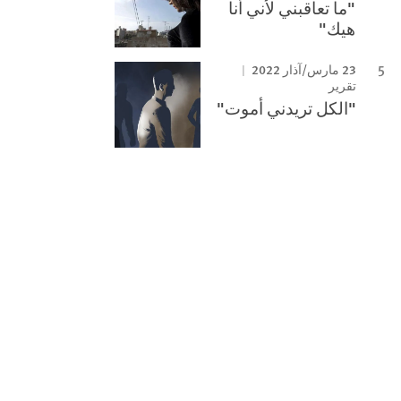
"ما تعاقبني لأني أنا
هيك"
23 مارس/آذار 2022
تقرير
"الكل تريدني أموت"