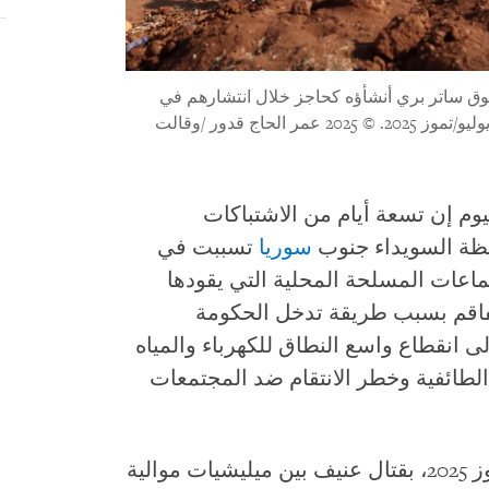
وق ساتر بري أنشأؤه كحاجز خلال انتشارهم في
© 2025 عمر الحاج قدور /وقالت
م إن تسعة أيام من الاشتباكات
فظة السويداء جنوب
سوريا
تسببت في
جماعات المسلحة المحلية التي يقودها
تفاقم بسبب طريقة تدخل الحكومة
لى انقطاع واسع النطاق للكهرباء والمياه
لطائفية وخطر الانتقام ضد المجتمعات
بدأت الاشتباكات الأخيرة في 12 يوليو/تموز 2025، بقتال عنيف بين ميليشيات موالية