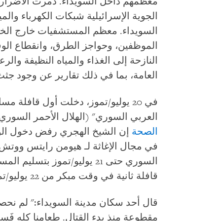
معظمهم داخل السويداء. دمرت الأضرار ا
الجوية الإسرائيلية شبكات الكهرباء والم
السويداء. معظم المستشفيات خارج الخد
الموظفين، وحواجز الطرق، وانقطاع الوقو
النازحة إلى الغذاء والمياه النظيفة والر
العامة، بما في ذلك تقارير عن وجود جث
في 20 يوليو/تموز، دخلت أول قافلة 
العربي السوري" (الهلال الأحمر السوري)
الصحة
إن الشيخ الهجري رفض دخول الوف
في مجال الإغاثة لـ هيومن رايتس ووتش إ
السوري حتى 21 يوليو/تموز ب
قافلة ثانية في وقت مبكر من 22 يوليو/تموز.
قال أحد سكان مدينة السويداء:" لم نحصل
مقطوعة منذ بدء القتال. طعامنا كله فَس