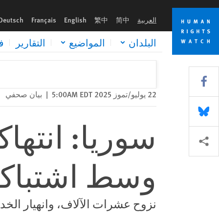
Skip
Skip
سوريا: انتهاكات وحالة طوارئ إنسانية وسط اشتباكات السويداء
to
to
العربية
简中
繁中
English
Français
Deutsch
cookie
main
content
privacy
البلدان
المواضيع
التقارير
ف
notice
Share this via Facebook
22 يوليو/تموز 2025 5:00AM EDT
|
بيان صحفي
Share this via Bluesky
سوريا: انتها
Share this via مشاركة
وسط اشتباكا
نزوح عشرات الآلاف، وانهيار الخ