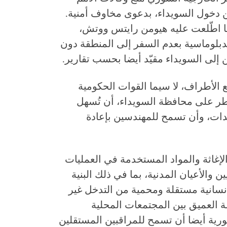
ن دخول السويداء، بدعوى مخاوف أمنية.
ليو/تموز تعميما اطّلعت عليه هيومن رايتس ووتش،
لدبلوماسية بعدم السفر إلى المنطقة دون
إلى السويداء مقيّد أيضا بحسب تقارير.
لأطراف، لا سيما القوات الحكومية
ر على محافظة السويداء، أن تُسهل
دات، وأن تسمح للمهندسين بإعادة
لإغاثة والمواد المستخدمة في العمليات
 والأعيان المدنية، بما في ذلك البنية
لإنسانية مستقلة ومحمية من التدخل غير
قة العميق بين المجتمعات المحلية
رية أيضا أن تسمح للمراقبين المستقلين