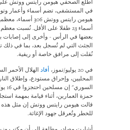
أطلع الصحفي هيومن رايتس ووتش على 
في المستشفى، تضم أسماء وأعمار وتوا
أسماء 23 طفلا على الأقل. نُسبت م
بعضها في الرأس - وأخرى إلى إصابات ب
الجثث التي لم تُسجل بعد، بما في ذلك ت
نُقلت إلى مرافق خاصة أو ريفية.
في 20 يوليو/تموز،
أفاد
الهلال الأحمر ال
المحليين، وإحراق مستودع، وإطلاق الن
السوري
حمزة العمارين، أثناء قيامة بمهمة استجا
قالت هيومن رايتس ووتش إن مثل هذه الأ
للخطر وتُعرقل جهود الإغاثة.
أشارت مصادر مطلعة إلى أن مكتب وزير 