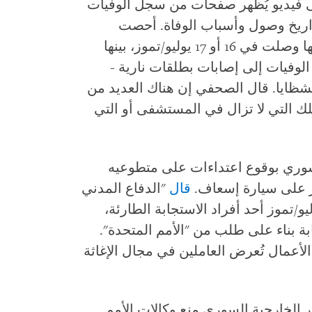
فيديو يُظهر صفحات من سجل الوفيات
ريخ وصول وأسباب الوفاة. أحصت
هيومن رايتس ووتش 306 أسماء، معظمها وصلت في 16 أو 17 يوليو/تموز، بينها
عظم الوفيات إلى إصابات بطلقات نارية -
شظايا. قال الصحفي إن هناك العديد من
لك التي لا تزال في المستشفى أو التي
سوري بوقوع اعتداءات على متطوعيه
ار على سيارة إسعاف.
قال
"الدفاع المدني
" إن مسلحين احتجزوا في 16 يوليو/تموز أحد أفراد الاستجابة الطارئة،
بة بناء على طلب من "الأمم المتحدة".
عمال تُعرض العاملين في مجال الإغاثة
الخارجية السوري منع وكالات الأمم