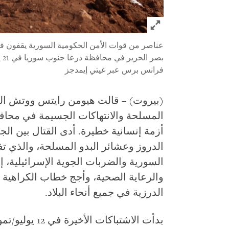
Click to expand Image
عناصر من قوات الأمن الحكومية السورية يقفون ف
بصر الحرير في محافظة درعا جنوب سوريا في 21 يوليو/تموز 2025.
فرانس برس عبر غيتي إيمدجز
(بيروت) – قالت هيومن رايتس ووتش اليو
المسلحة والانتهاكات الجسيمة في محا
أزمة إنسانية خطيرة. أدى القتال بين ال
الدروز وعشائر البدو المسلحة، والذي 
السورية والضربات الجوية الإسرائيلية، إ
والرعاية الصحية، وأجج خطاب الكراهية ا
الدرزية في جميع أنحاء البلاد.