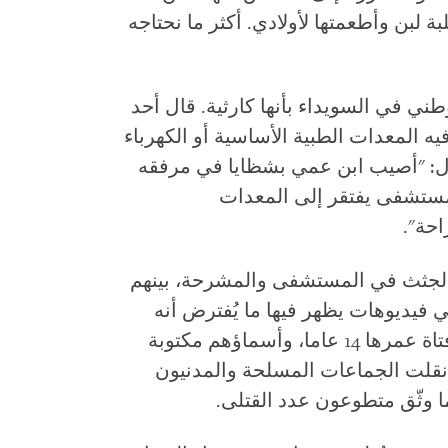
لبن وأطعمتها لأولادي. أكثر ما نحتاجه
 في السويداء بأنها كارثية. قال أحد
 المعدات الطبية الأساسية أو الكهرباء
ل: "أصيب ابن عمي بشظايا في مرفقه
لمستشفى يفتقر إلى المعدات
احة".
لجثث في المستشفى والمشرحة، بينهم
 فيديوهات يظهر فيها ما يُفترض أنه
العديد من الجثث، بينها جثة صبي و جثة فتاة عمرها 14 عاما، وأسماؤهم مكتوبة
 نقلت الجماعات المسلحة والمدنيون
 وثّق متطوعون عدد القتلى.