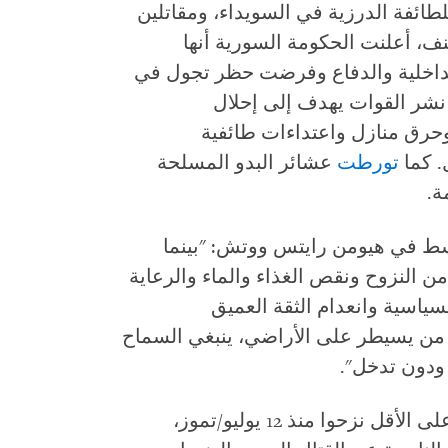
ائفة الدرزية في السويداء، ومقاتلين
نف، أعلنت الحكومة السورية أنها
اخلية والدفاع وفرضت حظر تجول في
ن نشر القوات يهدف إلى إحلال
حرق منازل واعتداءات طائفية
. كما
تورطت
عشائر البدو المسلحة
ة.
سط في هيومن رايتس ووتش: "بينما
ن النزوح ونقص الغذاء والماء والرعاية
لسياسية وانعدام الثقة العميق
من يسيطر على الأراضي، ينبغي السماح
ودون تدخل".
أن 93,400 شخص على الأقل نزحوا منذ 12 يوليو/تموز،