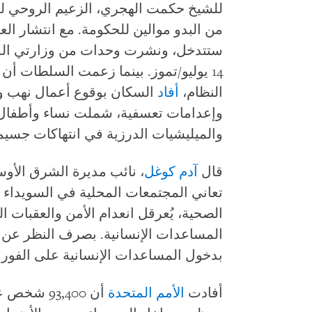
للشيخ حكمت الهجري، الزعيم الروحي للط
من البدو موالين للحكومة. مع انتشار الع
ستتدخل، ونشرت وحدات من وزارتي الد
14 يوليو/تموز. بينما زعمت السلطات أ
النظام،
أفاد
السكان بوقوع أعمال نهب و
وإعدامات تعسفية، شملت نساء وأطفال
والميليشيات الدرزية في انتهاكات جسيم
قال
آدم كوغل
، نائب مديرة الشرق الأو
تعاني المجتمعات المحلية في السويداء م
الصحية، يُعرقل انعدام الأمن والعقبات ا
المساعدات الإنسانية. بصرف النظر عن 
بدخول المساعدات الإنسانية على الفور 
أفادت
الأمم المتحدة