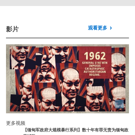
影片
观看更多
Play
更多视频
【缅甸军政府大规模暴行系列】数十年
Play video
【缅甸军政府大规模暴行系列】数十年有罪无责为缅甸政
有罪无责为缅甸政变铺路