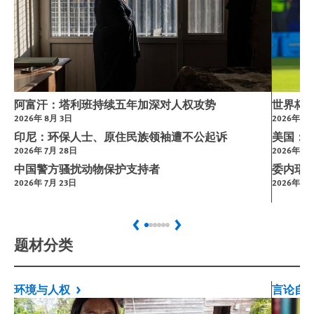
阿富汗：塔利班持续五年加深对人权攻势
世界杯
2026年 8月 3日
2026年 7
印尼：环保人士、原住民族领袖遭不公起诉
美国：
2026年 7月 28日
2026年 3月
中国警方骚扰动物保护支持者
委内瑞
2026年 7月 23日
2026年 1月
Previous
Next
题材分类
环境与人权
言论自