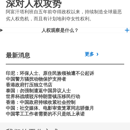
深对人权攻势
阿富汗塔利班自五年前夺得政权以来，持续制造全球最恶
劣人权危机，而且有计划地剥夺女性权利。
人权观察是什么？
最新消息
更多
印尼：环保人士、原住民族领袖遭不公起诉
中国警方骚扰动物保护支持者
香港政府打压独立书店
泰国：勿强制遣返中国异议人士
世界杯战绩驳斥特朗普镇压移民行动
香港：中国政府持续收紧社会控制
中国：社交媒体、电影审查笼罩同志骄傲月
中国零工工作者需要的不只是纸上承诺