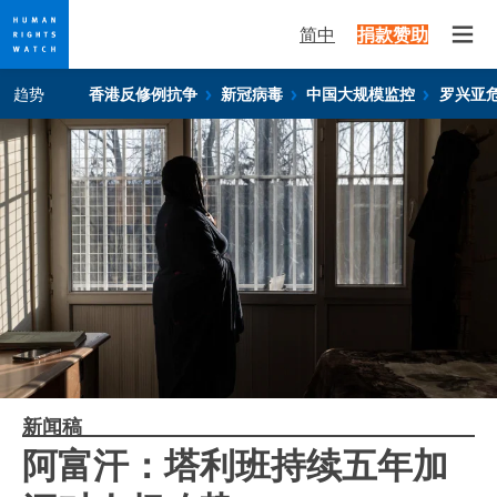
简中
捐款赞助
Open
Skip
Skip
趋势
香港反修例抗争
新冠病毒
中国大规模监控
罗兴亚
to
to
cookie
main
privacy
content
notice
新闻稿
阿富汗：塔利班持续五年加