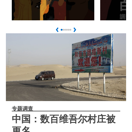
Play
Play
馬來西亞強制遣返緬甸難
中國異議
Previous
Next
民危及生命
遣返中國
专题调查
中国：数百维吾尔村庄被
更名