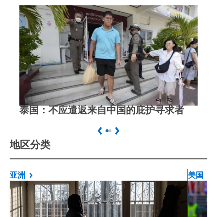
泰国：不应遣返来自中国的庇护寻求者
中
Previous
Next
地区分类
亚洲
美国