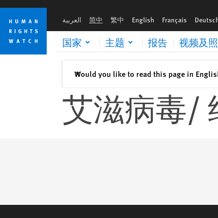
Skip
Skip
to
to
العربية
简中
繁中
English
Français
Deutsc
cookie
main
privacy
content
国家
主题
报告
视频及照
notice
关闭
Would you like to read this page in Engli
✕
艾滋病毒/