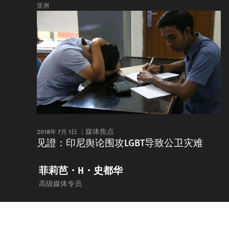
亚洲
2018年 7月 1日
媒体焦点
见證：印尼舆论围攻LGBT导致公卫灾难
菲莉芭・H・史都华
高级媒体专员