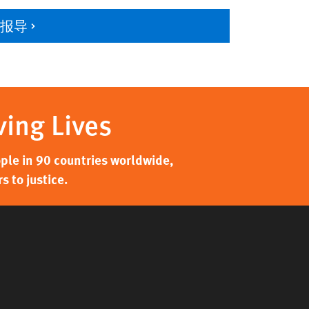
多报导
ving Lives
ple in 90 countries worldwide,
 to justice.