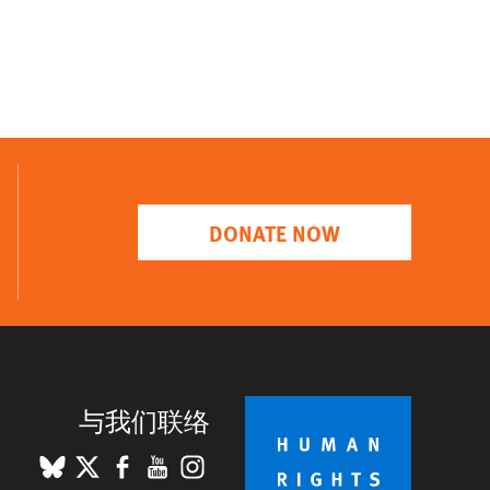
DONATE NOW
与我们联络
BlueSky
X
Facebook
YouTube
Instagram