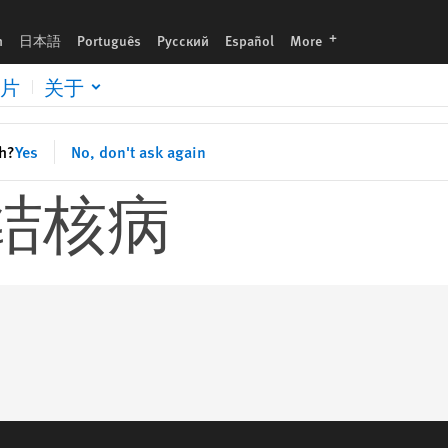
languages
h
日本語
Português
Русский
Español
More
片
关于
sh?
Yes
No, don't ask again
 结核病