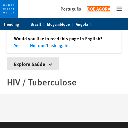
Português
DOE AGORA
Open
Skip
Skip
Trending
Brasil
Moçambique
Angola
to
to
cookie
main
Fechar
Would you like to read this page in English?
✕
privacy
content
Yes
No, don't ask again
notice
Explore Saúde
HIV / Tuberculose