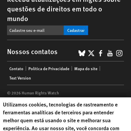
questões de direitos em todo o
mundo
Cadastrar
BlueSky
X
Faceboo
YouTu
Ins
Nossos contatos
Footer
Contato
Política de Privacidade
Mapa do site
menu
Text Version
© 2026 Human Rights Watch
Human Rights Watch cookie preferences
Utilizamos cookies, tecnologias de rastreamento e
Human Rights Watch
| 350 Fifth Avenue, 34th Floor | New York,
NY
ferramentas analíticas de terceiros para entender
10118-3299
USA
|
t
1.212.290.4700
melhor quem está usando o site e melhorar sua
Human Rights Watch
is a 501(C)(3) nonprofit registered in the US
experiência. Ao usar nosso site, você concorda com
under EIN: 13-2875808