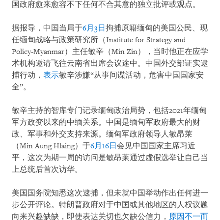
国政府愈来愈容不下任何不合其意的独立批评或观点。
据报导，中国当局于
6月3日
拘捕原籍缅甸的美国公民、现
任缅甸战略与政策研究所（Institute for Strategy and
Policy-Myanmar）主任敏辛（Min Zin），当时他正在应学
术机构邀请飞往云南省出席会议途中。中国外交部证实逮
捕行动，
表示
敏辛涉嫌“从事间谍活动，危害中国国家安
全”。
敏辛主持的智库专门记录缅甸政治局势，包括2021年缅甸
军方政变以来的中缅关系。中国是缅甸军政府最大的财
政、军事和外交支持来源。缅甸军政府领导人敏昂莱
（Min Aung Hlaing）于
6月16日
会见中国国家主席习近
平，这次为期一周的访问是敏昂莱通过虚假选举让自己当
上总统后首次访华。
美国国务院知悉这次逮捕，但未就中国举动作出任何进一
步公开评论。特朗普政府对于中国或其他地区的人权议题
向来兴趣缺缺，即使表达关切也欠缺公信力，
原因不一而