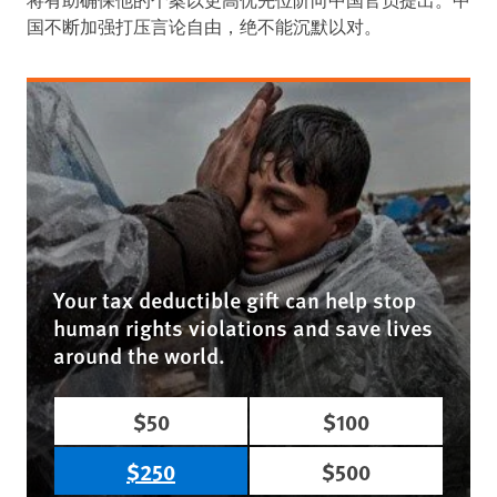
将有助确保他的个案以更高优先位阶向中国官员提出。中
国不断加强打压言论自由，绝不能沉默以对。
Your tax deductible gift can help stop
human rights violations and save lives
around the world.
$50
$100
$250
$500