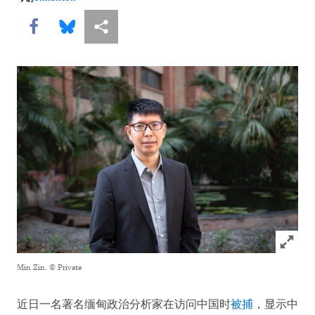
johnsifton
Share this via Facebook
Share this via Bluesky
More sharing options
Click to
Min Zin.
© Private
近日一名著名缅甸政治分析家在访问中国时
被捕
，显示中