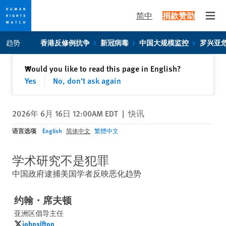
简中
捐款赞助
Open
Skip
Skip
趋势
香港反修例抗争
新冠病毒
中国大规模监控
罗兴亚
to
to
cookie
main
关闭
Would you like to read this page in English?
✕
privacy
content
Yes
No, don't ask again
notice
2026年 6月 16日 12:00AM EDT
|
快讯
语言选项
English
简体中文
繁體中文
学术研究不是犯罪
中国政府逮捕美国学者反映恶化趋势
约翰・席夫顿
亚洲区倡导主任
johnsifton