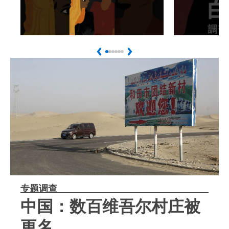
Play
Play
馬來西亞強制遣返緬甸難
中國異議
Previous
Next
民危及生命
遣返中國
专题调查
中国：数百维吾尔村庄被
更名