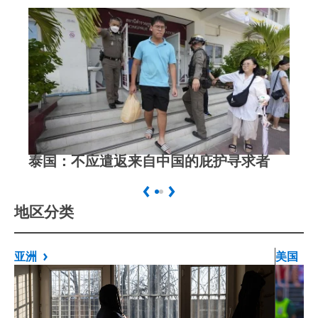
泰国：不应遣返来自中国的庇护寻求者
中
Previous
Next
地区分类
亚洲
美国