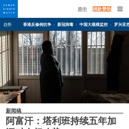
简中
捐款赞助
Open
Skip
Skip
趋势
香港反修例抗争
新冠病毒
中国大规模监控
罗兴亚
to
to
cookie
main
privacy
content
notice
新闻稿
阿富汗：塔利班持续五年加