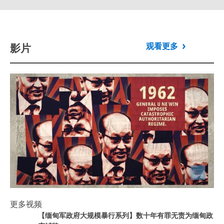
影片
观看更多
Play
更多视频
【缅甸军政府大规模暴行系列】数十年
Play video
【缅甸军政府大规模暴行系列】数十年有罪无责为缅甸政
有罪无责为缅甸政变铺路