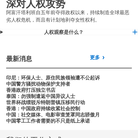
深对人权攻势
阿富汗塔利班自五年前夺得政权以来，持续制造全球最恶
劣人权危机，而且有计划地剥夺女性权利。
人权观察是什么？
最新消息
更多
印尼：环保人士、原住民族领袖遭不公起诉
中国警方骚扰动物保护支持者
香港政府打压独立书店
泰国：勿强制遣返中国异议人士
世界杯战绩驳斥特朗普镇压移民行动
香港：中国政府持续收紧社会控制
中国：社交媒体、电影审查笼罩同志骄傲月
中国零工工作者需要的不只是纸上承诺