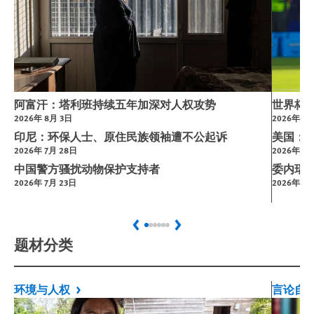
阿富汗：塔利班持续五年加深对人权攻势
世界杯
2026年 8月 3日
2026年 7
印尼：环保人士、原住民族领袖遭不公起诉
美国：
2026年 7月 28日
2026年 3月
中国警方骚扰动物保护支持者
委内瑞
2026年 7月 23日
2026年 1月
Previous
Next
题材分类
环境与人权
言论自