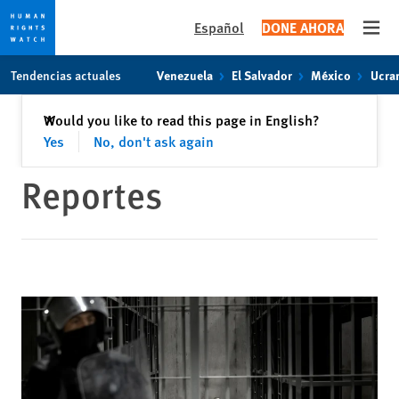
Español
DONE AHORA
Open
Skip
Skip
Tendencias actuales
Venezuela
El Salvador
México
Ucra
to
to
cookie
main
Cerrar
Would you like to read this page in English?
✕
privacy
content
Yes
No, don't ask again
notice
Reportes