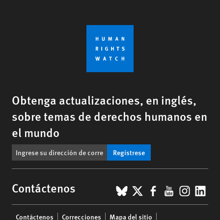
Obtenga actualizaciones, en inglés,
sobre temas de derechos humanos en
el mundo
Regístrese
BlueSky
X
Facebook
YouTub
Insta
Lin
Contáctenos
Footer
Contáctenos
Correcciones
Mapa del sitio