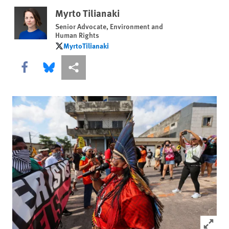
Myrto Tilianaki
Senior Advocate, Environment and
Human Rights
MyrtoTilianaki
MyrtoTilianaki
Share this via Facebook
Share this via Bluesky
Share this via Compartir
Click to