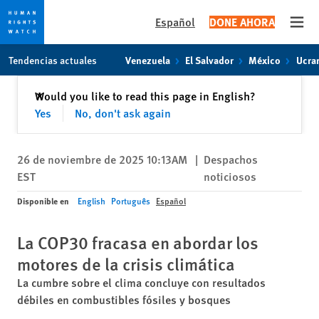
Español
DONE AHORA
Open
Skip
Skip
Tendencias actuales
Venezuela
El Salvador
México
Ucra
to
to
cookie
main
Cerrar
Would you like to read this page in English?
✕
privacy
content
Yes
No, don't ask again
notice
26 de noviembre de 2025 10:13AM
|
Despachos
EST
noticiosos
Disponible en
English
Português
Español
La COP30 fracasa en abordar los
motores de la crisis climática
La cumbre sobre el clima concluye con resultados
débiles en combustibles fósiles y bosques