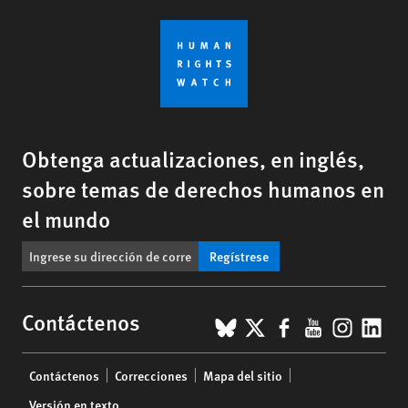
Obtenga actualizaciones, en inglés,
sobre temas de derechos humanos en
el mundo
Regístrese
BlueSky
X
Facebook
YouTub
Insta
Lin
Contáctenos
Footer
Contáctenos
Correcciones
Mapa del sitio
menu
Versión en texto