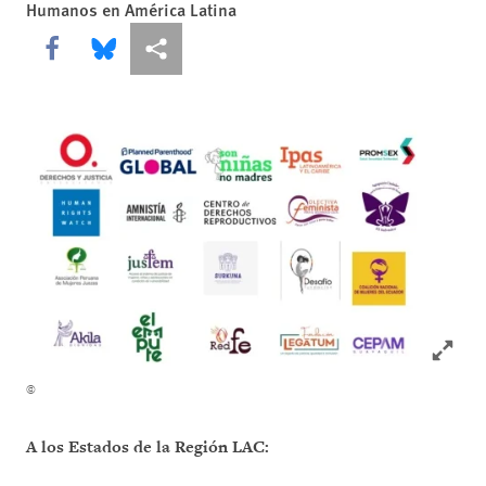
Humanos en América Latina
Share this via Facebook
Share this via Bluesky
Share this via Compartir
Click to
©
A los Estados de la Región LAC: