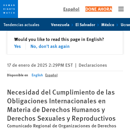
Español
DONE AHORA
Open
Skip
Skip
Tendencias actuales
Venezuela
El Salvador
México
Ucra
to
to
cookie
main
Cerrar
Would you like to read this page in English?
✕
privacy
content
Yes
No, don't ask again
notice
17 de enero de 2025 2:29PM EST
|
Declaraciones
Disponible en
English
Español
Necesidad del Cumplimiento de las
Obligaciones Internacionales en
Materia de Derechos Humanos y
Derechos Sexuales y Reproductivos
Comunicado Regional de Organizaciones de Derechos