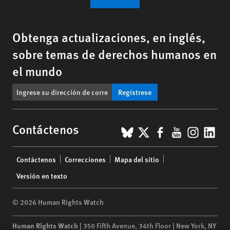
Obtenga actualizaciones, en inglés,
sobre temas de derechos humanos en
el mundo
Regístrese
BlueSky
X
Facebook
YouTub
Insta
Lin
Contáctenos
Footer
Contáctenos
Correcciones
Mapa del sitio
menu
Versión en texto
© 2026 Human Rights Watch
Human Rights Watch
| 350 Fifth Avenue, 34th Floor | New York,
NY