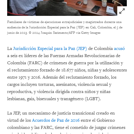
Click to
Familiares de víctimas de ejecuciones extrajudiciales y magistrados durante una
audiencia de la Jurisdicción Especial para la Paz (JEP) en Cali, Colombia, el 5 de
junio de 2023.
© 2024 Joaquin Sarimento/AFP via Getty Images
La
Jurisdicción Especial para la Paz (JEP)
de Colombia
acusó
a seis ex líderes de las Fuerzas Armadas Revolucionarias de
Colombia (FARC) de crímenes de guerra por la utilización y
el reclutamiento forzado de 18.677 niños, niñas y adolescentes
entre 1971 y 2016. Además del reclutamiento forzado, los
cargos incluyen torturas, asesinatos, violencia sexual y
reproductiva, y violencia dirigida contra niños y niñas
lesbianas, gais, bisexuales y transgénero (LGBT).
La JEP, un mecanismo de justicia transicional creado en
virtud de los
Acuerdos de Paz de 2016
entre el Gobierno
colombiano y las FARC, tiene el cometido de juzgar crímenes