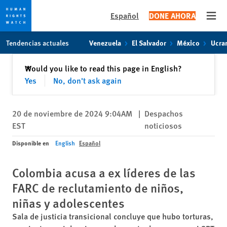
Español
DONE AHORA
Open
Skip
Skip
Tendencias actuales
Venezuela
El Salvador
México
Ucra
to
to
cookie
main
Cerrar
Would you like to read this page in English?
✕
privacy
content
Yes
No, don't ask again
notice
20 de noviembre de 2024 9:04AM
|
Despachos
EST
noticiosos
Disponible en
English
Español
Colombia acusa a ex líderes de las
FARC de reclutamiento de niños,
niñas y adolescentes
Sala de justicia transicional concluye que hubo torturas,