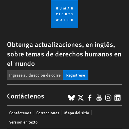
Obtenga actualizaciones, en inglés,
sobre temas de derechos humanos en
el mundo
Regístrese
BlueSky
X
Facebook
YouTub
Insta
Lin
Contáctenos
Footer
Contáctenos
Correcciones
Mapa del sitio
menu
Versión en texto