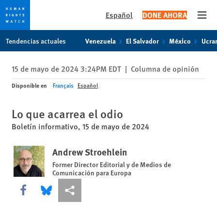
Español
DONE AHORA
Open
Skip
Skip
Tendencias actuales
Venezuela
El Salvador
México
Ucra
to
to
cookie
main
15 de mayo de 2024 3:24PM EDT
|
Columna de opinión
privacy
content
notice
Disponible en
Français
Español
Lo que acarrea el odio
Boletín informativo, 15 de mayo de 2024
Andrew Stroehlein
Former Director Editorial y de Medios de
Comunicación para Europa
Share this via Facebook
Share this via Bluesky
Share this via Compartir