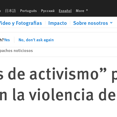
énero en el trabajo
languages
h
日本語
Português
Русский
Español
More
Video y Fotografias
Impacto
Sobre nosotros
sh?
Yes
No, don't ask again
pachos noticiosos
s de activismo” 
n la violencia d