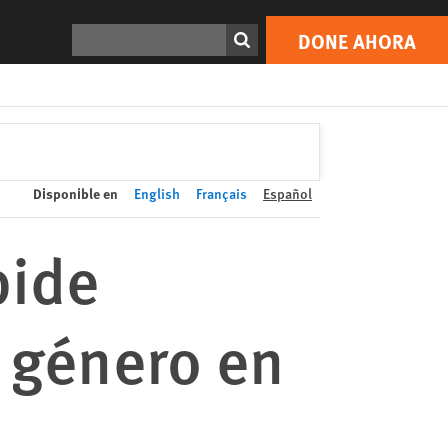
DONE AHORA
Print
Buscar
DONE AHORA
Disponible en
English
Français
Español
pide
e género en