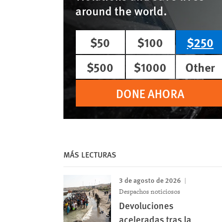
around the world.
$50
$100
$250
$500
$1000
Other
DONE AHORA
MÁS LECTURAS
3 de agosto de 2026
Despachos noticiosos
Devoluciones
aceleradas tras la