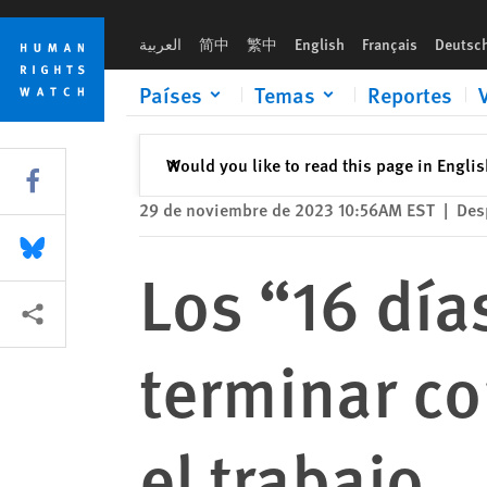
Skip
Skip
Los “16 días de activismo” pide terminar con la violencia de g
to
to
العربية
简中
繁中
English
Français
Deutsc
cookie
main
privacy
content
Países
Temas
Reportes
notice
Cerrar
Would you like to read this page in Engli
✕
Share this via Facebook
29 de noviembre de 2023 10:56AM EST
|
Des
Share this via Bluesky
Los “16 día
Share this via Compartir
terminar co
el trabajo