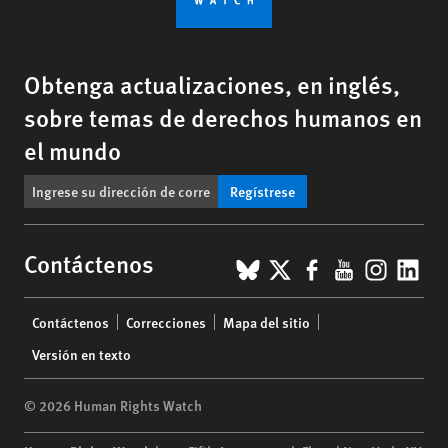
Obtenga actualizaciones, en inglés,
sobre temas de derechos humanos en
el mundo
Regístrese
BlueSky
X
Facebook
YouTub
Insta
Lin
Contáctenos
Footer
Contáctenos
Correcciones
Mapa del sitio
menu
Versión en texto
© 2026 Human Rights Watch