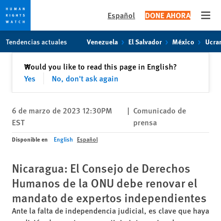
Español
DONE AHORA
Open
Skip
Skip
Tendencias actuales
Venezuela
El Salvador
México
Ucra
to
to
cookie
main
Cerrar
Would you like to read this page in English?
✕
privacy
content
Yes
No, don't ask again
notice
6 de marzo de 2023 12:30PM
|
Comunicado de
EST
prensa
Disponible en
English
Español
Nicaragua: El Consejo de Derechos
Humanos de la ONU debe renovar el
mandato de expertos independientes
Ante la falta de independencia judicial, es clave que haya