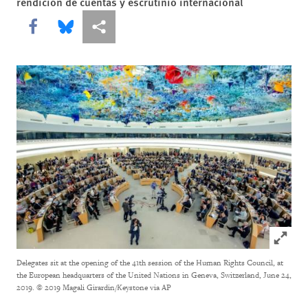
rendición de cuentas y escrutinio internacional
Share this via Facebook
Share this via Bluesky
Share this via Compartir
Click to
Delegates sit at the opening of the 41th session of the Human Rights Council, at
the European headquarters of the United Nations in Geneva, Switzerland, June 24,
2019.
© 2019 Magali Girardin/Keystone via AP