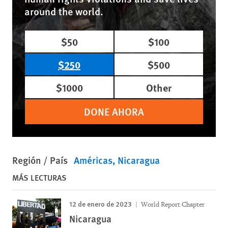
around the world.
$50
$100
$250
$500
$1000
Other
DONE AHORA
Región / País
Américas
Nicaragua
MÁS LECTURAS
12 de enero de 2023
World Report Chapter
Nicaragua