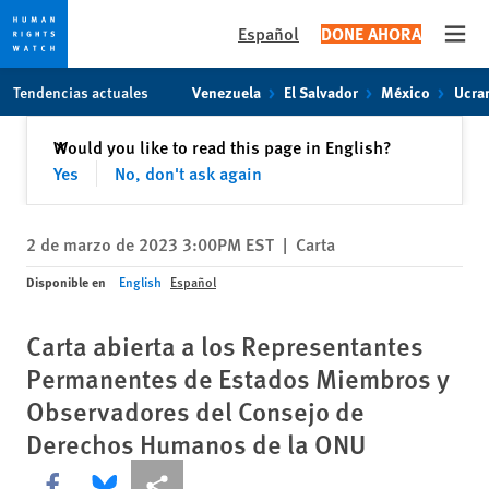
Español
DONE AHORA
Open
Skip
Skip
Tendencias actuales
Venezuela
El Salvador
México
Ucra
to
to
cookie
main
Cerrar
Would you like to read this page in English?
✕
privacy
content
Yes
No, don't ask again
notice
2 de marzo de 2023 3:00PM EST
|
Carta
Disponible en
English
Español
Carta abierta a los Representantes
Permanentes de Estados Miembros y
Observadores del Consejo de
Derechos Humanos de la ONU
Share this via Facebook
Share this via Bluesky
Share this via Compartir