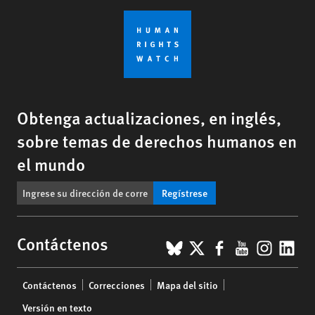
Obtenga actualizaciones, en inglés,
sobre temas de derechos humanos en
el mundo
Regístrese
BlueSky
X
Facebook
YouTub
Insta
Lin
Contáctenos
Footer
Contáctenos
Correcciones
Mapa del sitio
menu
Versión en texto