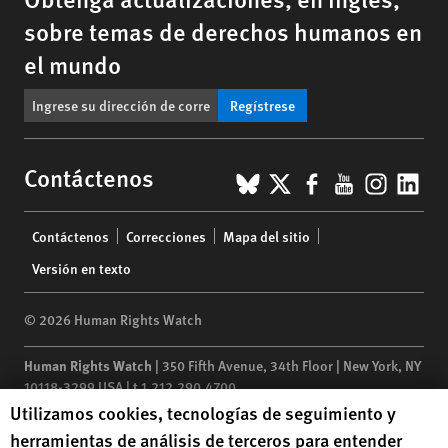
sobre temas de derechos humanos en
el mundo
Regístrese
BlueSky
X
Facebook
YouTub
Insta
Lin
Contáctenos
Footer
Contáctenos
Correcciones
Mapa del sitio
menu
Versión en texto
© 2026 Human Rights Watch
Human Rights Watch
| 350 Fifth Avenue, 34th Floor | New York,
NY
10118-3299
USA
|
t
1.212.290.4700
Human Rights Watch cookie preferences
Utilizamos cookies, tecnologías de seguimiento y
Human Rights Watch
is a 501(C)(3) nonprofit registered in the US
herramientas de análisis de terceros para entender
under EIN: 13-2875808