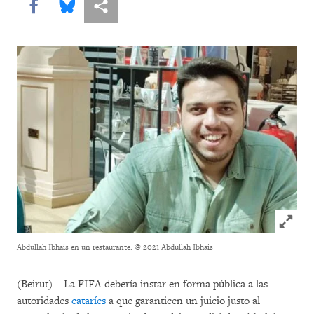
Share this via Facebook
Share this via Bluesky
Share this via Compartir
Click to
Abdullah Ibhais en un restaurante.
© 2021 Abdullah Ibhais
(Beirut) – La FIFA debería instar en forma pública a las
autoridades
cataríes
a que garanticen un juicio justo al