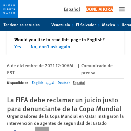
Español
DONE AHORA
Open
Skip
Skip
Tendencias actuales
Venezuela
El Salvador
México
Ucra
to
to
cookie
main
Cerrar
Would you like to read this page in English?
✕
privacy
content
Yes
No, don't ask again
notice
6 de diciembre de 2021 12:00AM
|
Comunicado de
EST
prensa
Disponible en
English
العربية
Deutsch
Español
La FIFA debe reclamar un juicio justo
para denunciante de la Copa Mundial
Organizadores de la Copa Mundial en Qatar instigaron la
intervención de agentes de seguridad del Estado