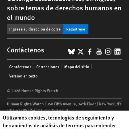
sobre temas de derechos humanos en
el mundo
Regístrese
BlueSky
X
Facebook
YouTub
Insta
Lin
Contáctenos
Footer
Contáctenos
Correcciones
Mapa del sitio
menu
Versión en texto
© 2026 Human Rights Watch
Human Rights Watch
| 350 Fifth Avenue, 34th Floor | New York,
NY
10118-3299
USA
|
t
1.212.290.4700
Human Rights Watch cookie preferences
Utilizamos cookies, tecnologías de seguimiento y
Human Rights Watch
is a 501(C)(3) nonprofit registered in the US
herramientas de análisis de terceros para entender
under EIN: 13-2875808