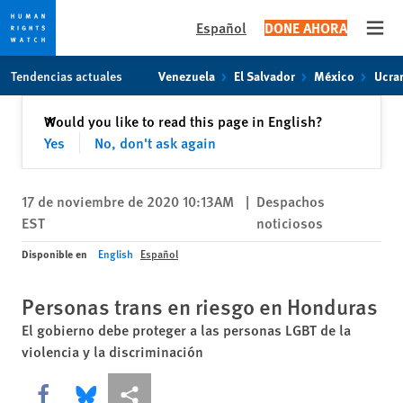
Español
DONE AHORA
Open
Skip
Skip
Tendencias actuales
Venezuela
El Salvador
México
Ucra
to
to
cookie
main
Cerrar
Would you like to read this page in English?
✕
privacy
content
Yes
No, don't ask again
notice
17 de noviembre de 2020 10:13AM
|
Despachos
EST
noticiosos
Disponible en
English
Español
Personas trans en riesgo en Honduras
El gobierno debe proteger a las personas LGBT de la
violencia y la discriminación
Share this via Facebook
Share this via Bluesky
Share this via Compartir