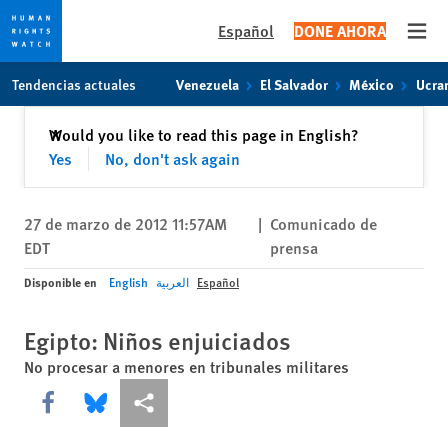
Español
DONE AHORA
Open
Skip
Skip
Tendencias actuales
Venezuela
El Salvador
México
Ucra
to
to
cookie
main
Cerrar
Would you like to read this page in English?
✕
privacy
content
Yes
No, don't ask again
notice
27 de marzo de 2012 11:57AM
|
Comunicado de
EDT
prensa
Disponible en
English
العربية
Español
Egipto: Niños enjuiciados
No procesar a menores en tribunales militares
Share this via Facebook
Share this via Bluesky
Share this via Compartir