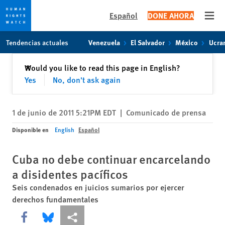
Español
DONE AHORA
Open
Skip
Skip
Tendencias actuales
Venezuela
El Salvador
México
Ucra
to
to
cookie
main
Cerrar
Would you like to read this page in English?
✕
privacy
content
Yes
No, don't ask again
notice
1 de junio de 2011 5:21PM EDT
|
Comunicado de prensa
Disponible en
English
Español
Cuba no debe continuar encarcelando
a disidentes pacíficos
Seis condenados en juicios sumarios por ejercer
derechos fundamentales
Share this via Facebook
Share this via Bluesky
Share this via Compartir