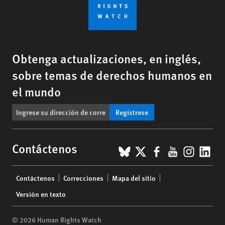
Obtenga actualizaciones, en inglés,
sobre temas de derechos humanos en
el mundo
Regístrese
BlueSky
X
Facebook
YouTub
Insta
Lin
Contáctenos
Footer
Contáctenos
Correcciones
Mapa del sitio
menu
Versión en texto
© 2026 Human Rights Watch