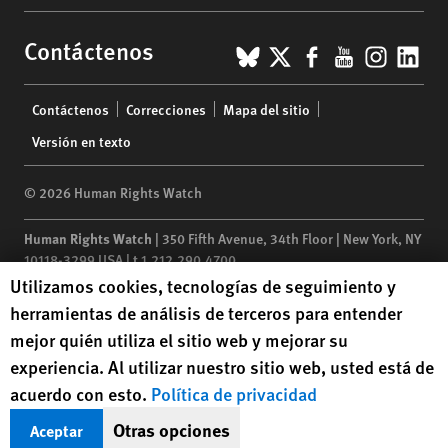
BlueSky
X
Facebook
YouTub
Insta
Lin
Contáctenos
Footer
Contáctenos
Correcciones
Mapa del sitio
menu
Versión en texto
© 2026 Human Rights Watch
Human Rights Watch
| 350 Fifth Avenue, 34th Floor | New York,
NY
10118-3299
USA
|
t
1.212.290.4700
Human Rights Watch cookie preferences
Utilizamos cookies, tecnologías de seguimiento y
Human Rights Watch
is a 501(C)(3) nonprofit registered in the US
herramientas de análisis de terceros para entender
under EIN: 13-2875808
mejor quién utiliza el sitio web y mejorar su
experiencia. Al utilizar nuestro sitio web, usted está de
acuerdo con esto.
Política de privacidad
Otras opciones
Aceptar