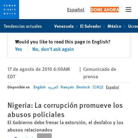
Español
DONE AHORA
Open
Skip
Skip
Tendencias actuales
Venezuela
El Salvador
México
Ucra
to
to
cookie
main
Cerrar
Would you like to read this page in English?
✕
privacy
content
Yes
No, don't ask again
notice
17 de agosto de 2010 6:00AM
|
Comunicado de
EDT
prensa
Disponible en
English
العربية
Français
Deutsch
日本語
Español
Nigeria: La corrupción promueve los
abusos policiales
El Gobierno debe frenar la extorsión, el desfalco y los
abusos relacionados