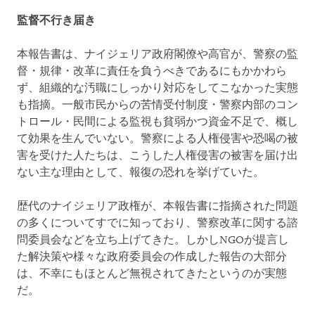
監督不行き届き
本報告書は、ナイジェリア政府閣僚や高官が、警察の監
督・規律・改革に責任を負うべきであるにもかかわら
ず、組織的な汚職にしっかり対応をしてこなかった実態
も指摘。一般市民からの苦情受付制度・警察内部のコン
トロール・民間による監視も貧弱かつ資金不足で、概し
て効果を生んでいない。警察による人権侵害や恐喝の被
害を受けた人たちは、こうした人権侵害の被害を届け出
ない主な理由として、報復の恐れを挙げていた。
歴代のナイジェリア政権が、本報告書に指摘された問題
の多くについてすでに知っており、警察改革に関する諮
問委員会などを立ち上げてきた。しかしNGOが提言し
た解決策や様々な政府委員会の作成した報告の大部分
は、不幸にもほとんど無視されてきたというのが実態
だ。