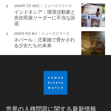
2026年 7月 28日
ニュースリリース
インドネシア：環境活動家と
先住民族リーダーに不当な訴
追
2016年 9月 8日
ニュースリリース
ネパール：児童婚で脅かされ
る少女たちの未来
世界の人権問題に関する最新情報