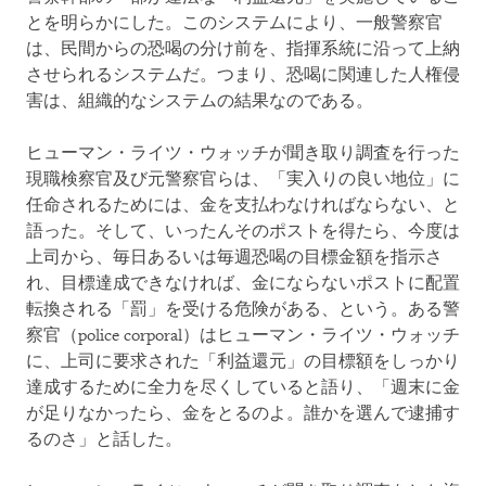
とを明らかにした。このシステムにより、一般警察官
は、民間からの恐喝の分け前を、指揮系統に沿って上納
させられるシステムだ。つまり、恐喝に関連した人権侵
害は、組織的なシステムの結果なのである。
ヒューマン・ライツ・ウォッチが聞き取り調査を行った
現職検察官及び元警察官らは、「実入りの良い地位」に
任命されるためには、金を支払わなければならない、と
語った。そして、いったんそのポストを得たら、今度は
上司から、毎日あるいは毎週恐喝の目標金額を指示さ
れ、目標達成できなければ、金にならないポストに配置
転換される「罰」を受ける危険がある、という。ある警
察官（police corporal）はヒューマン・ライツ・ウォッチ
に、上司に要求された「利益還元」の目標額をしっかり
達成するために全力を尽くしていると語り、「週末に金
が足りなかったら、金をとるのよ。誰かを選んで逮捕す
るのさ」と話した。