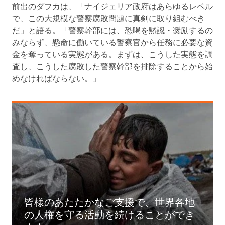
前出のダフカは、「ナイジェリア政府はあらゆるレベル
で、この大規模な警察腐敗問題に真剣に取り組むべき
だ」と語る。「警察幹部には、恐喝を黙認・奨励するの
みならず、懸命に働いている警察官から任務に必要な資
金を奪っている実態がある。まずは、こうした実態を調
査し、こうした腐敗した警察幹部を排除することから始
めなければならない。」
皆様のあたたかなご支援で、世界各地
の人権を守る活動を続けることができ