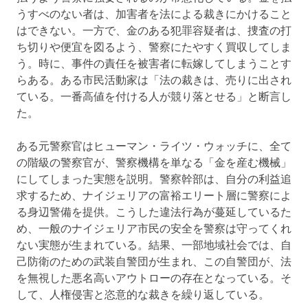
うすべのない者は、加害者を法による裁きにかけること
はできない。一方で、金のある犯罪容疑者は、捜査の打
ち切りや便宜を図るよう、警察にたやすく買収してしま
う。時に、事件の責任を被害者に転嫁してしまうことす
らある。ある市民活動家は「法の裁きは、売りに出され
ている。一番高値を付ける人が競り落とせる」と断言し
た。
ある元警察官はヒューマン・ライツ・ウォッチに、全て
の階級の警察官が、警察機構を単なる「金を産む機械」
にしてしまった実態を説明。警察幹部は、自分の利益追
求するため、ナイジェリアの富裕エリート層に警察によ
る身辺警備を提供。こうした違法行為が蔓延しているた
め、一般のナイジェリア市民の安全を警察は守ってくれ
ない実態が生まれている。結果、一部地域社会では、自
己防衛のための武装自警団が生まれ、この自警団が、法
を無視した悪名高いアウトローの存在となっている。そ
して、人権侵害と恣意的な裁きを繰り返している。