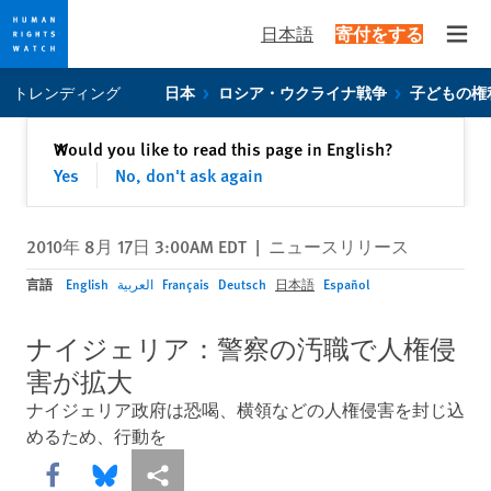
日本語
寄付をする
Open
Skip
Skip
トレンディング
日本
ロシア・ウクライナ戦争
子どもの権
to
to
cookie
main
閉じる
Would you like to read this page in English?
✕
privacy
content
Yes
No, don't ask again
notice
2010年 8月 17日 3:00AM EDT
|
ニュースリリース
言語
English
العربية
Français
Deutsch
日本語
Español
ナイジェリア：警察の汚職で人権侵
害が拡大
ナイジェリア政府は恐喝、横領などの人権侵害を封じ込
めるため、行動を
Share this via Facebook
Share this via Bluesky
More sharing options