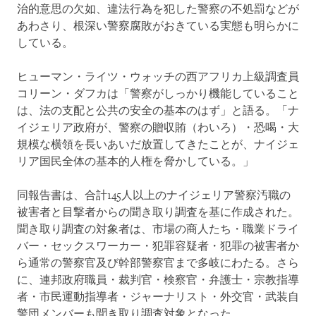
治的意思の欠如、違法行為を犯した警察の不処罰などが
あわさり、根深い警察腐敗がおきている実態も明らかに
している。
ヒューマン・ライツ・ウォッチの西アフリカ上級調査員
コリーン・ダフカは「警察がしっかり機能していること
は、法の支配と公共の安全の基本のはず」と語る。「ナ
イジェリア政府が、警察の贈収賄（わいろ）・恐喝・大
規模な横領を長いあいだ放置してきたことが、ナイジェ
リア国民全体の基本的人権を脅かしている。」
同報告書は、合計145人以上のナイジェリア警察汚職の
被害者と目撃者からの聞き取り調査を基に作成された。
聞き取り調査の対象者は、市場の商人たち・職業ドライ
バー・セックスワーカー・犯罪容疑者・犯罪の被害者か
ら通常の警察官及び幹部警察官まで多岐にわたる。さら
に、連邦政府職員・裁判官・検察官・弁護士・宗教指導
者・市民運動指導者・ジャーナリスト・外交官・武装自
警団メンバーも聞き取り調査対象となった。