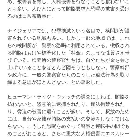
め、被害者を脅し、人権侵害を行なうことも厭わないこ
とも多い。人びとにとって賄賂要求と恐喝の被害を受け
るのは日常茶飯事だ。
ナイジェリアでは、犯罪撲滅という名目で、検問所が設
置されている地域も多い。しかし一部の地域では、これ
らの検問所が、警察の恐喝に利用されている。徴収され
る賄賂はもはや標準化した「料金」のような性質さえ帯
びている。検問所の警察官たちは、自分たちが金を巻き
上げていることをほとんど隠そうともしない。警察幹部
や政府に、一般の警察官たちのこうした違法行為を取り
締まる意思がほとんどないことの裏返しだ。
ヒューマン・ライツ・ウォッチの調査によれば、賄賂を
払わないと、恣意的に逮捕されたり、違法拘禁された
り、脅迫の被害に遭うことが多い。そして、釈放のため
には、自分や家族が賄賂の支払いの交渉をしなくてはな
らない。こうした恐喝をめぐって警察と運転手の間でも
めごとがおこると、さらに重大な人権侵害にエスカレー