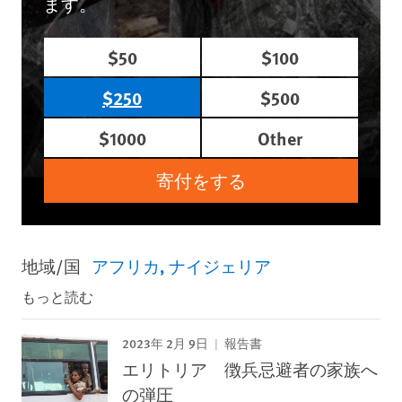
ます。
$50
$100
$250
$500
$1000
Other
寄付をする
地域/国
アフリカ
ナイジェリア
もっと読む
2023年 2月 9日
報告書
エリトリア 徴兵忌避者の家族へ
の弾圧