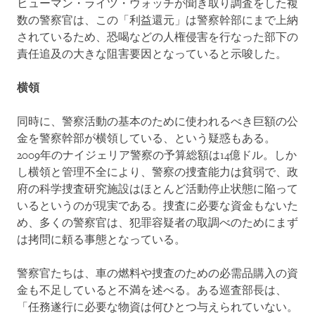
ヒューマン・ライツ・ウォッチが聞き取り調査をした複
数の警察官は、この「利益還元」は警察幹部にまで上納
されているため、恐喝などの人権侵害を行なった部下の
責任追及の大きな阻害要因となっていると示唆した。
横領
同時に、警察活動の基本のために使われるべき巨額の公
金を警察幹部が横領している、という疑惑もある。
2009年のナイジェリア警察の予算総額は14億ドル。しか
し横領と管理不全により、警察の捜査能力は貧弱で、政
府の科学捜査研究施設はほとんど活動停止状態に陥って
いるというのが現実である。捜査に必要な資金もないた
め、多くの警察官は、犯罪容疑者の取調べのためにまず
は拷問に頼る事態となっている。
警察官たちは、車の燃料や捜査のための必需品購入の資
金も不足していると不満を述べる。ある巡査部長は、
「任務遂行に必要な物資は何ひとつ与えられていない。