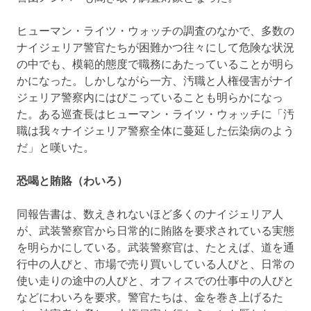
ヒューマン・ライツ・ウォッチの調査のなかで、多数の
ナイジェリア警官たちが困難かつ往々にして危険な状況
の中でも、模範的態度で職務にあたっていることが明ら
かになった。しかしながら一方、汚職と人権侵害がナイ
ジェリア警察内にはびこっていることも明らかになっ
た。ある巡査長はヒューマン・ライツ・ウォッチに「汚
職は我々ナイジェリア警察全体に蔓延した伝染病のよう
だ」と嘆いた。
恐喝と賄賂（わいろ）
同報告書は、数えきれないほど多くのナイジェリア人
が、武装警察官から日常的に賄賂を要求されている実態
を明らかにしている。武装警察官は、たとえば、道を通
行中の人びと、市場で売り買いしている人びと、日常の
使い走りの途中の人びと、オフィスでの仕事中の人びと
などにわいろを要求。警官たちは、金を巻き上げるた