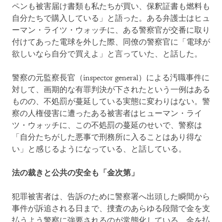
ペンも被害届け書類も私たちが買い、保釈証書も燃料も
自分たちで購入している」と語った。ある弁護士はヒュ
ーマン・ライツ・ウォッチに、ある警察官が交番に取り
付けてあった電球を外した際、同僚の警察官に「電球が
欲しいなら自分で買えよ」と言っていた、と話した。
警察の元監察長官（inspector general）による汚職事件に
対して、画期的な有罪判決が下されたという一例はある
ものの、不処罰が蔓延している実態に変わりはない。警
察の人権侵害に遭ったある被害者はヒューマン・ライ
ツ・ウォッチに、この不処罰の蔓延のせいで、警察は
「自分たちがした悪事で刑務所に入ることはあり得な
い」と感じるようになっている、と話している。
法の裁きと公共の安全も「金次第」
犯罪被害者は、告訴のために警察署へ出頭した瞬間から
事件が訴追される日まで、捜査のあらゆる段階で金を支
払うよう警察に強要されるのが常態化している。金を払