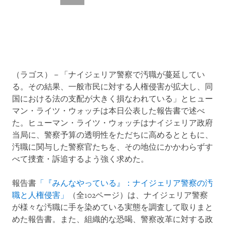
（ラゴス）－「ナイジェリア警察で汚職が蔓延してい
る。その結果、一般市民に対する人権侵害が拡大し、同
国における法の支配が大きく損なわれている」とヒュー
マン・ライツ・ウォッチは本日公表した報告書で述べ
た。ヒューマン・ライツ・ウォッチはナイジェリア政府
当局に、警察予算の透明性をただちに高めるとともに、
汚職に関与した警察官たちを、その地位にかかわらずす
べて捜査・訴追するよう強く求めた。
報告書
「『みんなやっている』：ナイジェリア警察の汚
職と人権侵害」
（全102ページ）は、ナイジェリア警察
が様々な汚職に手を染めている実態を調査して取りまと
めた報告書。また、組織的な恐喝、警察改革に対する政