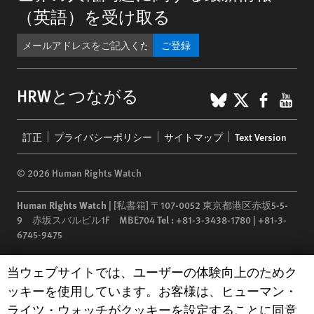
（英語）を受け取る
ご登録
BlueSky
X
Faceb
You
HRWとつながる
Footer
訂正
プライバシーポリシー
サイトマップ
Text Version
menu
© 2026 Human Rights Watch
Human Rights Watch
| [私書箱] 〒107-0052 東京都港区赤坂5-5-
9 赤坂スバルビル1F MBE704
Tel :
+81-3-3438-1780 | +81-3-
6745-9475
Human Rights Watch
is a 501(C)(3) nonprofit registered in the US
Human Rights Watch cookie preferences
当ウェブサイトでは、ユーザーの体験向上のためク
under EIN: 13-2875808
ッキーを使用しています。お客様は、ヒューマン・
ライツ・ウォッチがクッキーを設定することに同意