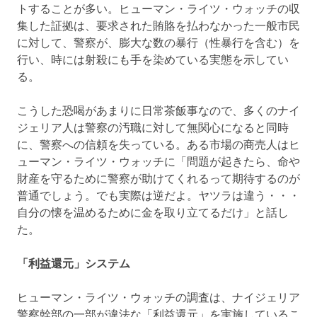
トすることが多い。ヒューマン・ライツ・ウォッチの収
集した証拠は、要求された賄賂を払わなかった一般市民
に対して、警察が、膨大な数の暴行（性暴行を含む）を
行い、時には射殺にも手を染めている実態を示してい
る。
こうした恐喝があまりに日常茶飯事なので、多くのナイ
ジェリア人は警察の汚職に対して無関心になると同時
に、警察への信頼を失っている。ある市場の商売人はヒ
ューマン・ライツ・ウォッチに「問題が起きたら、命や
財産を守るために警察が助けてくれるって期待するのが
普通でしょう。でも実際は逆だよ。ヤツラは違う・・・
自分の懐を温めるために金を取り立てるだけ」と話し
た。
「利益還元」システム
ヒューマン・ライツ・ウォッチの調査は、ナイジェリア
警察幹部の一部が違法な「利益還元」を実施しているこ