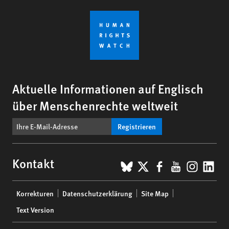
Aktuelle Informationen auf Englisch
über Menschenrechte weltweit
Registrieren
BlueSky
X
Facebook
YouTub
Insta
Lin
Kontakt
Footer
Korrekturen
Datenschutzerklärung
Site Map
menu
Text Version