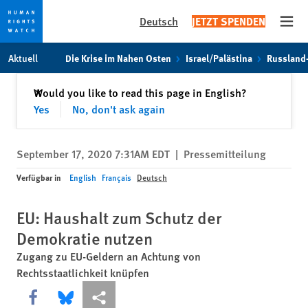
Deutsch
JETZT SPENDEN
Open
Skip
Skip
Aktuell
Die Krise im Nahen Osten
Israel/Palästina
Russland
to
to
cookie
main
Schließen
Would you like to read this page in English?
✕
privacy
content
Yes
No, don't ask again
notice
September 17, 2020 7:31AM EDT
|
Pressemitteilung
Verfügbar in
English
Français
Deutsch
EU: Haushalt zum Schutz der
Demokratie nutzen
Zugang zu EU-Geldern an Achtung von
Rechtsstaatlichkeit knüpfen
Share this via Facebook
Share this via Bluesky
More sharing options