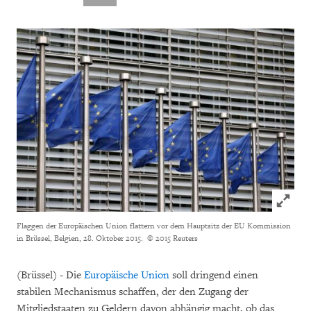
Click to
Flaggen der Europäischen Union flattern vor dem Hauptsitz der EU Kommission
in Brüssel, Belgien, 28. Oktober 2015.
© 2015 Reuters
(Brüssel) - Die
Europäische Union
soll dringend einen
stabilen Mechanismus schaffen, der den Zugang der
Mitgliedstaaten zu Geldern davon abhängig macht, ob das