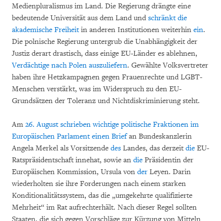
Medienpluralismus im Land. Die Regierung drängte eine
bedeutende Universität aus dem Land und
schränkt die
akademische Freiheit
in anderen Institutionen weiterhin
ein
.
Die polnische Regierung untergrub die Unabhängigkeit der
Justiz derart drastisch, dass einige EU-Länder es ablehnen,
Verdächtige nach Polen auszuliefern
. Gewählte Volksvertreter
haben ihre Hetzkampagnen gegen Frauenrechte und LGBT-
Menschen verstärkt, was im Widerspruch zu den EU-
Grundsätzen der Toleranz und Nichtdiskriminierung steht.
Am
26. August
schrieben wichtige politische Fraktionen im
Europäischen Parlament einen
Brief
an Bundeskanzlerin
Angela Merkel als Vorsitzende
des
Landes, das derzeit
die
EU-
Ratspräsidentschaft
innehat, sowie an
die
Präsidentin der
Europäischen Kommission,
Ursula
von
der
Leyen. Darin
wiederholten sie ihre
Forderungen nach einem starken
Konditionalitätssystem, das die „umgekehrte qualifizierte
Mehrheit“ im Rat aufrechterhält.
Nach dieser Regel
sollten
Staaten, die sich gegen Vorschläge zur Kürzung von Mitteln