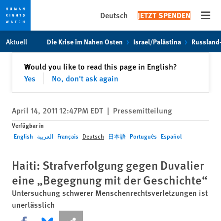
Deutsch
JETZT SPENDEN
Open
Skip
Skip
Aktuell
Die Krise im Nahen Osten
Israel/Palästina
Russland
to
to
cookie
main
Schließen
Would you like to read this page in English?
✕
privacy
content
Yes
No, don't ask again
notice
April 14, 2011 12:47PM EDT
|
Pressemitteilung
Verfügbar in
English
العربية
Français
Deutsch
日本語
Português
Español
Haiti: Strafverfolgung gegen Duvalier
eine „Begegnung mit der Geschichte“
Untersuchung schwerer Menschenrechtsverletzungen ist
unerlässlich