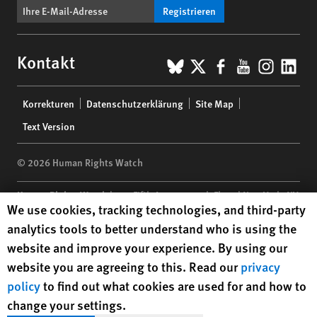
Registrieren
BlueSky
X
Facebook
YouTub
Insta
Lin
Kontakt
Footer
Korrekturen
Datenschutzerklärung
Site Map
menu
Text Version
© 2026 Human Rights Watch
Human Rights Watch
| 350 Fifth Avenue, 34th Floor | New York,
NY
Human Rights Watch cookie preferences
We use cookies, tracking technologies, and third-party
10118-3299
USA
|
t
1.212.290.4700
analytics tools to better understand who is using the
Human Rights Watch
is a 501(C)(3) nonprofit registered in the US
website and improve your experience. By using our
under EIN: 13-2875808
website you are agreeing to this. Read our
privacy
policy
to find out what cookies are used for and how to
change your settings.