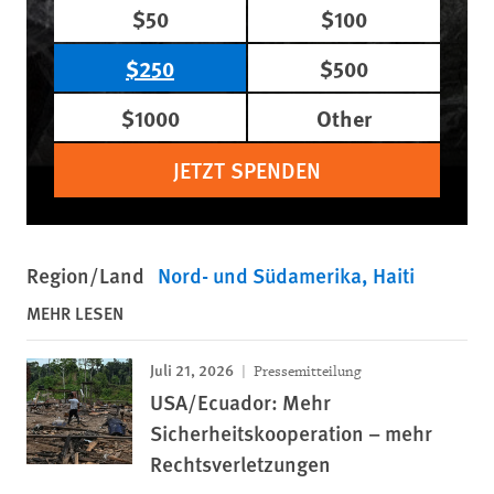
$50
$100
$250
$500
$1000
Other
JETZT SPENDEN
Region/Land
Nord- und Südamerika
Haiti
MEHR LESEN
Juli 21, 2026
Pressemitteilung
USA/Ecuador: Mehr
Sicherheitskooperation – mehr
Rechtsverletzungen