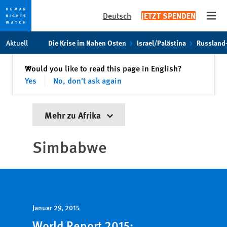
Deutsch
JETZT SPENDEN
Open
Skip
Skip
Aktuell
Die Krise im Nahen Osten
Israel/Palästina
Russland
to
to
cookie
main
Schließen
Would you like to read this page in English?
✕
privacy
content
Yes
No, don't ask again
notice
Mehr zu Afrika
Simbabwe
Januar 29, 2015
World Report 2015: