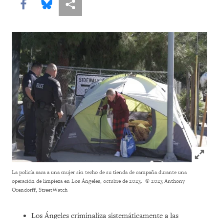
Share this via Facebook
Share this via Bluesky
Share this via Compartir
Click to
La policía saca a una mujer sin techo de su tienda de campaña durante una
operación de limpieza en Los Ángeles, octubre de 2023.
© 2023 Anthony
Orendorff, StreetWatch
Los Ángeles criminaliza sistemáticamente a las