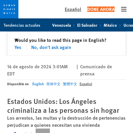
Español
DONE AHORA
Open
Skip
Skip
Tendencias actuales
Venezuela
El Salvador
México
Ucra
to
to
cookie
main
Cerrar
Would you like to read this page in English?
✕
privacy
content
Yes
No, don't ask again
notice
14 de agosto de 2024 3:01AM
|
Comunicado de
EDT
prensa
Disponible en
English
简体中文
繁體中文
Español
Estados Unidos: Los Ángeles
criminaliza a las personas sin hogar
Los arrestos, las multas y la destrucción de pertenencias
perjudican a quienes necesitan una vivienda