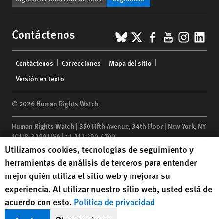
BlueSky
X
Facebook
YouTub
Insta
Lin
Contáctenos
Footer
Contáctenos
Correcciones
Mapa del sitio
menu
Versión en texto
© 2026 Human Rights Watch
Human Rights Watch
| 350 Fifth Avenue, 34th Floor | New York,
NY
10118-3299
USA
|
t
1.212.290.4700
Human Rights Watch cookie preferences
Utilizamos cookies, tecnologías de seguimiento y
Human Rights Watch
is a 501(C)(3) nonprofit registered in the US
herramientas de análisis de terceros para entender
under EIN: 13-2875808
mejor quién utiliza el sitio web y mejorar su
experiencia. Al utilizar nuestro sitio web, usted está de
acuerdo con esto.
Política de privacidad